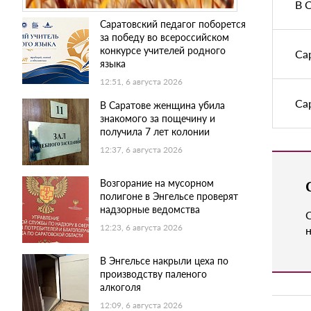
В 
Саратовский педагог поборется
за победу во всероссийском
конкурсе учителей родного
Са
языка
12:51, 6 августа 2026
Са
В Саратове женщина убила
знакомого за пощечину и
получила 7 лет колонии
12:37, 6 августа 2026
Возгорание на мусорном
полигоне в Энгельсе проверят
надзорные ведомства
12:23, 6 августа 2026
н
В Энгельсе накрыли цеха по
производству паленого
алкоголя
12:09, 6 августа 2026