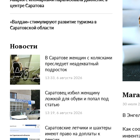
центре Саратова
«Валдаи» стимулируют развитие туризма в
Саратовской области
Новости
В Саратове женщин с колясками
преследует неадекватный
подросток
13:33, 6 августа 2026
Саратовец избил женщину
Мага
ложкой для обуви и попал под
30 июля 2
статью
13:19, 6 августа 2026
В Энге
Саратовские летчики и шахтеры
Как со
имеют право на доплаты к
инвента
пенсии