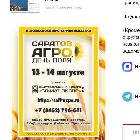
границ
13:05, 6 августа 2026
По дан
«Кроме
окружаю
незако
ведомс
Н
Н
ПО