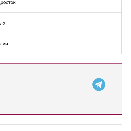
дросток
тью
нсии