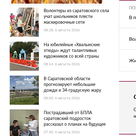
ПО
Волонтеры из саратовского села
учат школьников плести
В 
маскировочные сети
08:28, 6 августа 2026
Во
На юбилейные «Хвалынские
этюды» ждут талантливых
художников со всей страны
Жи
08:14, 6 августа 2026
В Саратовской области
прогнозируют небольшие
дожди и 34-градусную жару
08:00, 6 августа 2026
Пострадавший от БПЛА
н
саратовский подросток
рассказал о планах на будущее
07:30, 6 августа 2026