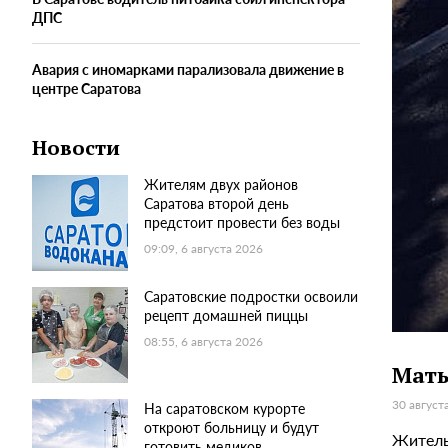
ДПС
Авария с иномарками парализовала движение в
центре Саратова
Новости
Жителям двух районов
Саратова второй день
предстоит провести без воды
09:09, 6 августа 2026
Саратовские подростки освоили
рецепт домашней пиццы
08:55, 6 августа 2026
Мать
30 август
На саратовском курорте
откроют больницу и будут
Житель
готовить медиков