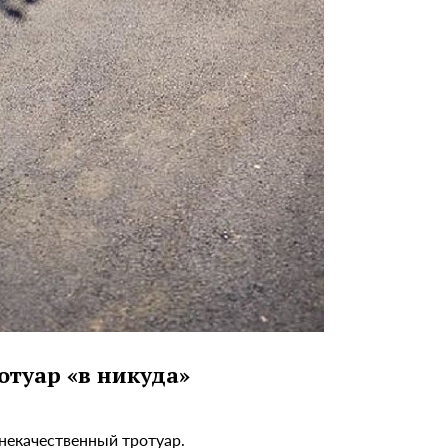
отуар «в никуда»
некачественный тротуар.