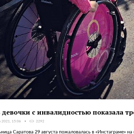
 девочки с инвалидностью показала тр
а 2021, 15:06
2292
ница Саратова 29 августа пожаловалась в «Инстаграме» на 