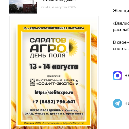
08:42, 6 августа 2026
Женщин
«Взялис
расслаб
В своем
спорта.
Н
Н