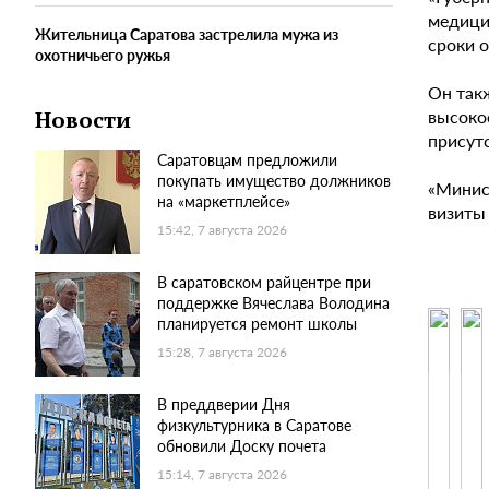
медици
Жительница Саратова застрелила мужа из
сроки 
охотничьего ружья
Он так
высоко
Новости
присут
Саратовцам предложили
покупать имущество должников
«Минис
на «маркетплейсе»
визиты 
15:42, 7 августа 2026
В саратовском райцентре при
поддержке Вячеслава Володина
планируется ремонт школы
15:28, 7 августа 2026
В преддверии Дня
физкультурника в Саратове
обновили Доску почета
15:14, 7 августа 2026