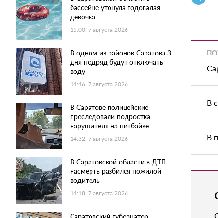
бассейне утонула годовалая
девочка
15:00, 7 августа 2026
ПО
В одном из районов Саратова 3
дня подряд будут отключать
Са
воду
14:46, 7 августа 2026
В 
В Саратове полицейские
преследовали подростка-
нарушителя на питбайке
В 
14:32, 7 августа 2026
В Саратовской области в ДТП
насмерть разбился пожилой
водитель
14:18, 7 августа 2026
Саратовский губернатор