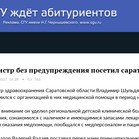
стр без предупреждения посетил сара
2017, 14:39
765
р здравоохранения Саратовской области Владимир Шульдяк
мился с организацией в них медицинской помощи в период 
 внимание он уделил региональной детской клинической бо
ния, ознакомился с наличием и имеющимися запасами лекар
я оказания медпомощи, пообщался с медперсоналом и паци
натор Валерий Радаев поставил перед нами принципиальную