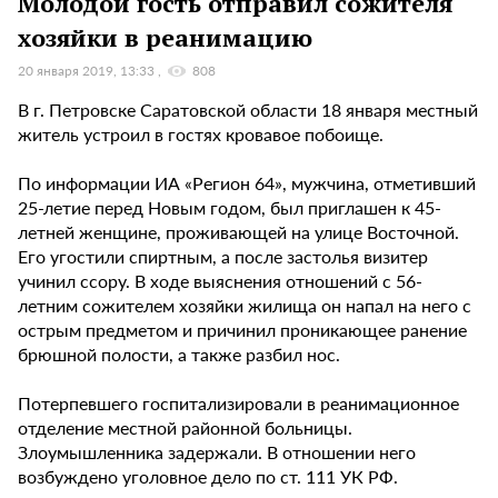
Молодой гость отправил сожителя
хозяйки в реанимацию
20 января 2019, 13:33
808
В г. Петровске Саратовской области 18 января местный
житель устроил в гостях кровавое побоище.
По информации ИА «Регион 64», мужчина, отметивший
25-летие перед Новым годом, был приглашен к 45-
летней женщине, проживающей на улице Восточной.
Его угостили спиртным, а после застолья визитер
учинил ссору. В ходе выяснения отношений с 56-
летним сожителем хозяйки жилища он напал на него с
острым предметом и причинил проникающее ранение
брюшной полости, а также разбил нос.
Потерпевшего госпитализировали в реанимационное
отделение местной районной больницы.
Злоумышленника задержали. В отношении него
возбуждено уголовное дело по ст. 111 УК РФ.