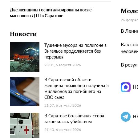
Моло
Две женщины госпитализированы после
массового ДТП в Саратове
26 феврал
В Лени
Новости
Как со
Тушение мусора на полигоне в
человек
Энгельсе продолжается без
перерыва
В резу
23:01, 6 августа 2026
В Саратовской области
женщина незаконно получила 5
Н
миллионов за погибшего на
СВО сына
21:57, 6 августа 2026
В Саратове больничная ссора
Н
закончилась убийством
21:43, 6 августа 2026