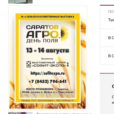
ПО
Ту
В 
В 
н