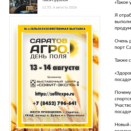
«Такое 
11:55, 6 августа 2026
Я отраб
выполн
продум
Очень 
порт Са
Также 
«Здоро
посадо
Почему 
спортсм
Участво
посадоч
Новый а
возмож