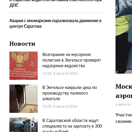
ДПС
Авария с иномарками парализовала движение в
центре Саратова
Новости
Возгорание на мусорном
полигоне в Энгельсе проверят
надзорные ведомства
12:23, 6 августа 2026
Моск
В Энгельсе накрыли цеха по
производству паленого
аэро
алкоголя
6 августа
12:09, 6 августа 2026
Участн
В Саратовской области ищут
своими
специалиста на зарплату в 300
тысяч рублей