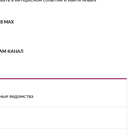
 В MAX
РАМ-КАНАЛ
рные ведомства