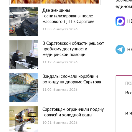
едином
Две женщины
госпитализированы после
Н
массового ДТП в Саратове
11:33, 6 августа 2026
В Саратовской области решают
проблему доступности
Н
медицинской помощи
11:19, 6 августа 2026
Вандалы сломали корабли и
ротонду на диораме Саратова
ПО
11:05, 6 августа 2026
Во
Саратовцам ограничили подачу
В 
горячей и холодной воды
10:51, 6 августа 2026