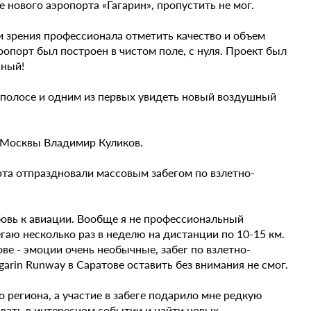
е нового аэропорта «Гагарин», пропустить не мог.
и зрения профессионала отметить качество и объем
опорт был построен в чистом поле, с нуля. Проект был
ьный!
 полосе и одним из первых увидеть новый воздушный
 Москвы Владимир Куликов.
та отпраздновали массовым забегом по взлетно-
бовь к авиации. Вообще я не профессиональный
гаю несколько раз в неделю на дистанции по 10-15 км.
ве - эмоции очень необычные, забег по взлетно-
rin Runway в Саратове оставить без внимания не смог.
 региона, а участие в забеге подарило мне редкую
овать в интересном событии и найти новых