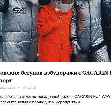
овских бегунов взбудоражил GAGARIN
порт
 2019, 10:14
1298
ик забега по взлетно-посадочной полосе GAGARIN RUNWAY 
 впечатлениями о прошедшем мероприятии.