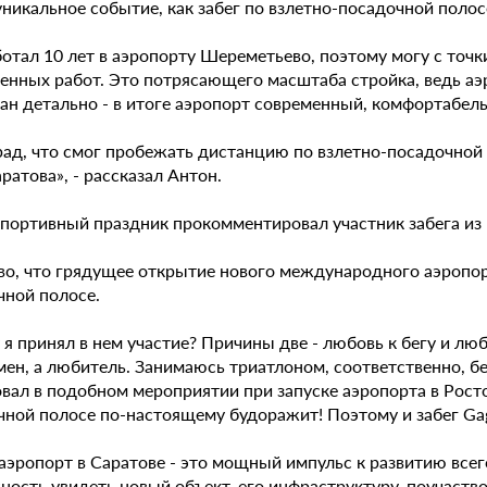
уникальное событие, как забег по взлетно-посадочной полос
отал 10 лет в аэропорту Шереметьево, поэтому могу с точк
енных работ. Это потрясающего масштаба стройка, ведь аэр
ан детально - в итоге аэропорт современный, комфортабел
рад, что смог пробежать дистанцию по взлетно-посадочной
ратова», - рассказал Антон.
спортивный праздник прокомментировал участник забега из
во, что грядущее открытие нового международного аэропор
чной полосе.
я принял в нем участие? Причины две - любовь к бегу и лю
ен, а любитель. Занимаюсь триатлоном, соответственно, бе
вал в подобном мероприятии при запуске аэропорта в Росто
ной полосе по-настоящему будоражит! Поэтому и забег Gaga
эропорт в Саратове - это мощный импульс к развитию всего
ность увидеть новый объект, его инфраструктуру, поучаств