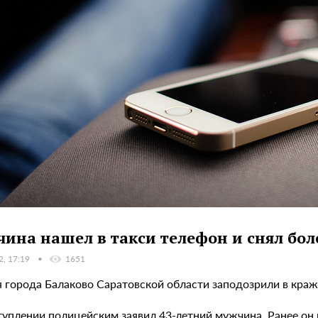
ина нашел в такси телефон и снял боле
2, 17:19
1651
 города Балаково Саратовской области заподозрили в краже
туплении полицейским заявил 43-летний мужчина. Ранее он 