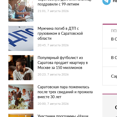
Н
поздравили с 99-летием
21:01, 7 августа 2026
Мужчина погиб в ДТП с
ПО
грузовиком в Саратовской
области
В 
20:45, 7 августа 2026
В 
Популярный футболист из
Саратова продает квартиру в
Москве за 150 миллионов
20:23, 7 августа 2026
Са
Саратовская пара поженилась
после трех свиданий и прожила
вместе 30 лет
20:00, 7 августа 2026
Участники программы «Наши