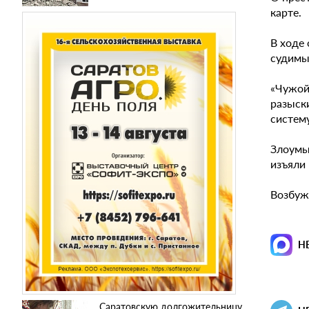
карте.
В ходе
судимы
«Чужой 
разыски
систему
Злоумы
изъяли 
Возбужд
Н
Саратовскую долгожительницу