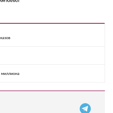
РАМ-КАНАЛ
аказов
е миллиона