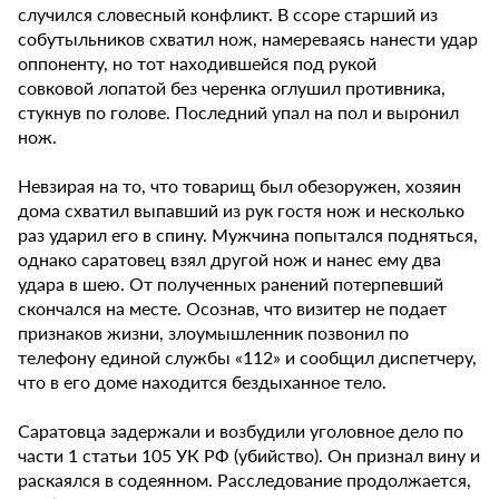
случился словесный конфликт. В ссоре старший из
собутыльников схватил нож, намереваясь нанести удар
оппоненту, но тот находившейся под рукой
совковой лопатой без черенка оглушил противника,
стукнув по голове. Последний упал на пол и выронил
нож.
Невзирая на то, что товарищ был обезоружен, хозяин
дома схватил выпавший из рук гостя нож и несколько
раз ударил его в спину. Мужчина попытался подняться,
однако саратовец взял другой нож и нанес ему два
удара в шею. От полученных ранений потерпевший
скончался на месте. Осознав, что визитер не подает
признаков жизни, злоумышленник позвонил по
телефону единой службы «112» и сообщил диспетчеру,
что в его доме находится бездыханное тело.
Саратовца задержали и возбудили уголовное дело по
части 1 статьи 105 УК РФ (убийство). Он признал вину и
раскаялся в содеянном. Расследование продолжается,