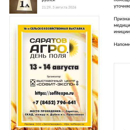
уточня
21:29, 5 августа 2026
Призна
медици
иниции
Напомн