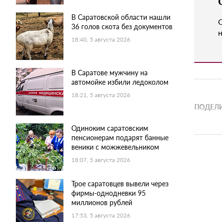
В Саратовской области нашли
36 голов скота без документов
н
18:40, 5 августа 2026
В Саратове мужчину на
автомойке избили ледоколом
18:21, 5 августа 2026
ПОДЕЛИ
Одиноким саратовским
пенсионерам подарят банные
веники с можжевельником
18:07, 5 августа 2026
Трое саратовцев вывели через
фирмы-однодневки 95
миллионов рублей
17:53, 5 августа 2026