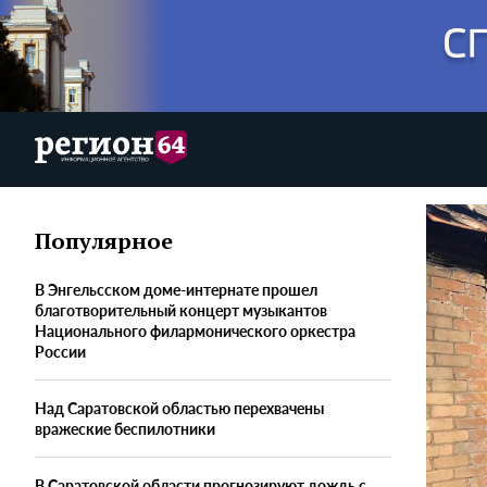
Популярное
В Энгельсском доме-интернате прошел
благотворительный концерт музыкантов
Национального филармонического оркестра
России
Над Саратовской областью перехвачены
вражеские беспилотники
В Саратовской области прогнозируют дождь с