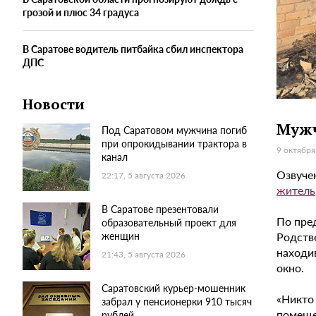
грозой и плюс 34 градуса
В Саратове водитель питбайка сбил инспектора
ДПС
Новости
Мужч
Под Саратовом мужчина погиб
при опрокидывании трактора в
9 октября
канал
Озвуче
22:17, 5 августа 2026
житель
В Саратове презентовали
По пре
образовательный проект для
Родстве
женщин
находи
21:43, 5 августа 2026
окно.
Саратовский курьер-мошенник
«Никто
забрал у пенсионерки 910 тысяч
помеще
рублей