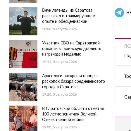
Внук легенды из Саратова
Н
рассказал о травмирующем
опыте и обесценивании
20:00, 5 августа 2026
Участник СВО из Саратовской
ПО
области за воинскую доблесть
награжден медалью
По
19:41, 5 августа 2026
Археологи раскрыли процесс
Тр
раскопок базара средневекового
города в Саратове
19:20, 5 августа 2026
Са
В Саратовской области отметил
100-летие зенитчик Великой
Отечественной войны
19:00, 5 августа 2026