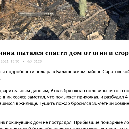
ина пытался спасти дом от огня и сгор
 2021, 13:30
3128
ны подробности пожара в Балашовском районе Саратовской 
.
дварительным данным, 9 октября около половины пятого но
нник хозяев заметил, что полыхает прихожая, и разбудил 4 д
вшихся в жилище. Тушить пожар бросился 36-летний хозяин
 из покинувших дом не пострадал. Прибывшие пожарные лок
нии прихожей было обнаружено тело хозяина жилища со сле