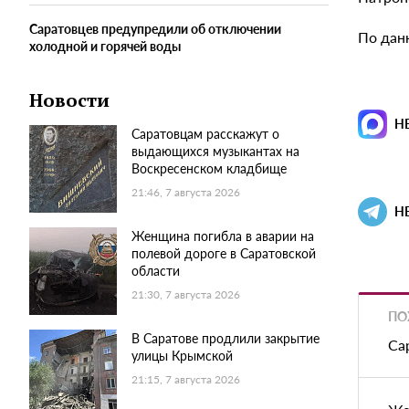
Саратовцев предупредили об отключении
По дан
холодной и горячей воды
Новости
Н
Саратовцам расскажут о
выдающихся музыкантах на
Воскресенском кладбище
21:46, 7 августа 2026
Н
Женщина погибла в аварии на
полевой дороге в Саратовской
области
21:30, 7 августа 2026
ПО
В Саратове продлили закрытие
Са
улицы Крымской
21:15, 7 августа 2026