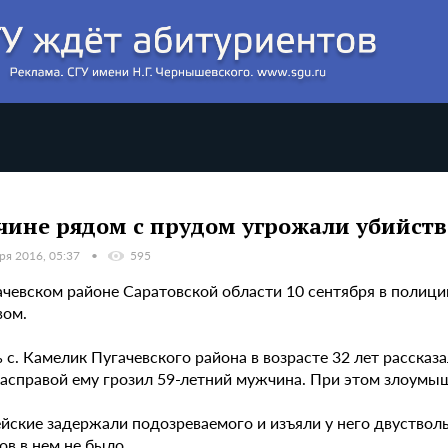
ине рядом с прудом угрожали убийст
ря 2016, 05:37
595
ачевском районе Саратовской области 10 сентября в полиц
вом.
с. Камелик Пугачевского района в возрасте 32 лет рассказал
расправой ему грозил 59-летний мужчина. При этом злоумы
йские задержали подозреваемого и изъяли у него двустволь
в в нем не было.