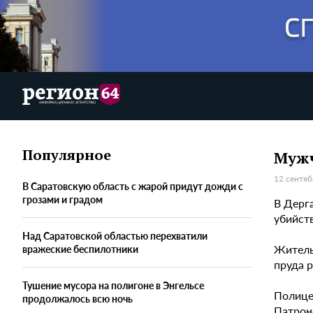
Популярное
Мужч
12 сентяб
В Саратовскую область с жарой придут дожди с
грозами и градом
В Дерг
убийст
Над Саратовской областью перехватили
Житель 
вражеские беспилотники
пруда 
Тушение мусора на полигоне в Энгельсе
Полице
продолжалось всю ночь
Патроно