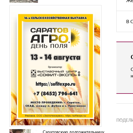
Же
В 
н
ПОДЕЛИ
Саратовскую долгожительницу