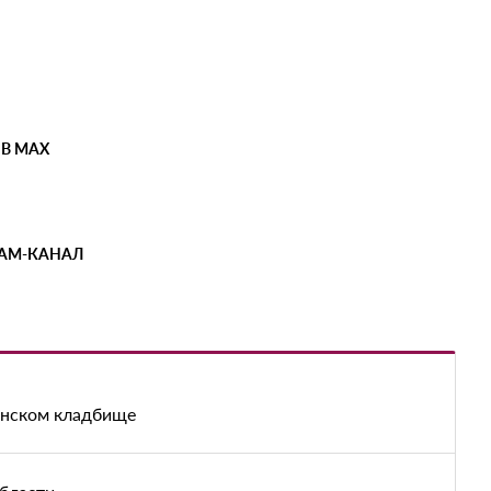
 В MAX
РАМ-КАНАЛ
енском кладбище