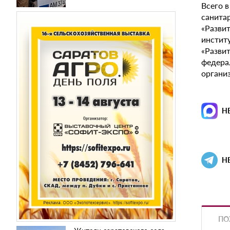
Всего 
санита
«Разви
инстит
«Разви
федера
органи
Н
Н
ПО