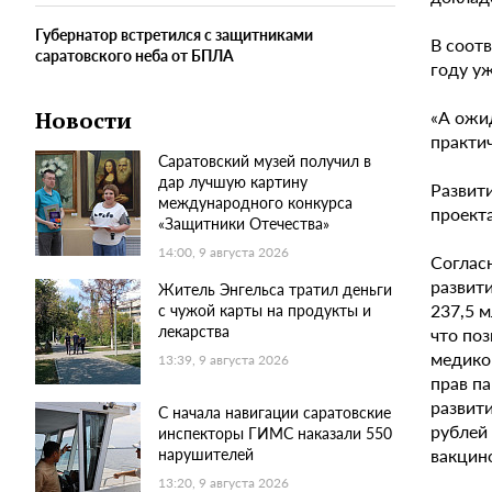
Губернатор встретился с защитниками
В соот
саратовского неба от БПЛА
году уж
«А ожи
Новости
практич
Саратовский музей получил в
дар лучшую картину
Развит
международного конкурса
проекта
«Защитники Отечества»
14:00, 9 августа 2026
Соглас
развит
Житель Энгельса тратил деньги
237,5 
с чужой карты на продукты и
лекарства
что по
медико
13:39, 9 августа 2026
прав па
развити
С начала навигации саратовские
рублей
инспекторы ГИМС наказали 550
вакцин
нарушителей
13:20, 9 августа 2026