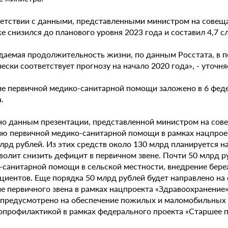
ветствии с данными, представленными министром на совеща
е снизился до планового уровня 2023 года и составил 4,7 
даемая продолжительность жизни, по данным Росстата, в пе
ески соответствует прогнозу на начало 2020 года», - уточня
ие первичной медико-санитарной помощи заложено в 6 феде
.
но данным презентации, представленной министром на сове
ию первичной медико-санитарной помощи в рамках нацпрое
млрд рублей. Из этих средств около 130 млрд планируется 
зволит снизить дефицит в первичном звене. Почти 50 млрд 
-санитарной помощи в сельской местности, внедрение бер
циентов. Еще порядка 50 млрд рублей будет направлено на 
е первичного звена в рамках нацпроекта «Здравоохранение»
 предусмотрено на обеспечение пожилых и маломобильных
опрофилактикой в рамках федерального проекта «Старшее 