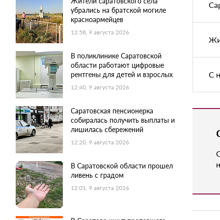
Жители саратовского села
Са
убрались на братской могиле
красноармейцев
12:58, 9 августа 2026
Жи
В поликлинике Саратовской
области работают цифровые
С 
рентгены для детей и взрослых
12:40, 9 августа 2026
Саратовская пенсионерка
собиралась получить выплаты и
лишилась сбережений
12:20, 9 августа 2026
н
В Саратовской области прошел
ливень с градом
12:01, 9 августа 2026