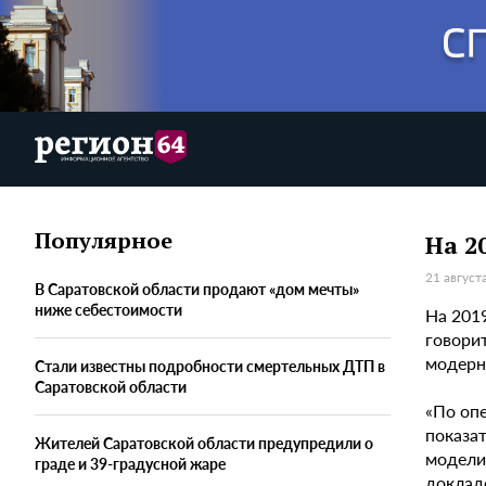
Популярное
На 2
21 август
В Саратовской области продают «дом мечты»
ниже себестоимости
На 201
говори
модерн
Стали известны подробности смертельных ДТП в
Саратовской области
«По опе
показа
Жителей Саратовской области предупредили о
модели»
граде и 39-градусной жаре
доклад