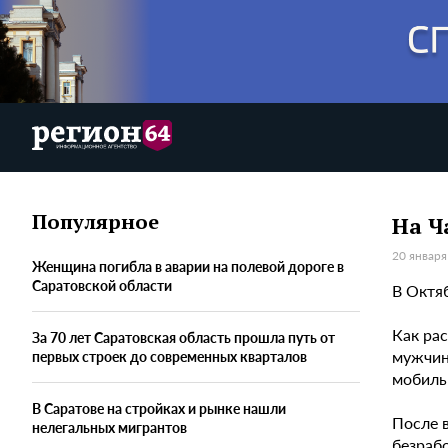
Популярное
На Ч
20 января
Женщина погибла в аварии на полевой дороге в
Саратовской области
В Октя
Как ра
За 70 лет Саратовская область прошла путь от
мужчина
первых строек до современных кварталов
мобиль
В Саратове на стройках и рынке нашли
После 
нелегальных мигрантов
безрабо