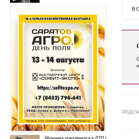
В 
н
ПОДЕЛИ
Мужчина покалечился в ДТП с