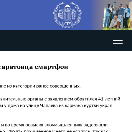
саратовца смартфон
ие из категории ранее совершенных.
ранительные органы с заявлением обратился 41-летний
 у дома на улице Чапаева из кармана куртки украл
о и во время розыска злоумышленника задержали
а. Изъять похищенное у него не удалось, так как