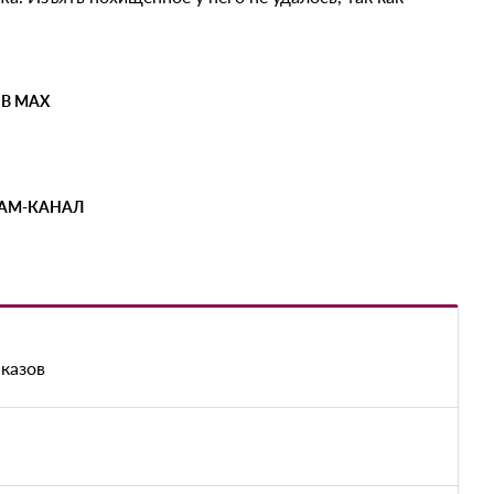
 В MAX
РАМ-КАНАЛ
аказов