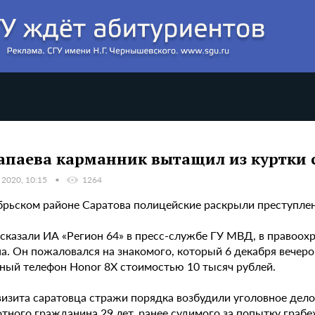
апаева карманник вытащил из куртки 
 2020, 10:15
1264
брьском районе Саратова полицейские раскрыли преступлен
ссказали ИА «Регион 64» в пресс-службе ГУ МВД, в правоох
. Он пожаловался на знакомого, который 6 декабря вечером
ный телефон Honor 8X стоимостью 10 тысяч рублей.
визита саратовца стражи порядка возбудили уголовное дел
тного гражданина 29 лет, ранее судимого за попытку грабеж