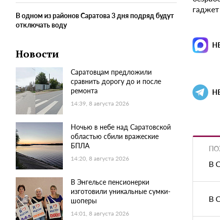
гаджет
В одном из районов Саратова 3 дня подряд будут
отключать воду
Н
Новости
Саратовцам предложили
сравнить дорогу до и после
ремонта
Н
14:39, 8 августа 2026
Ночью в небе над Саратовской
областью сбили вражеские
БПЛА
ПО
14:20, 8 августа 2026
В 
В Энгельсе пенсионерки
изготовили уникальные сумки-
В 
шоперы
14:01, 8 августа 2026