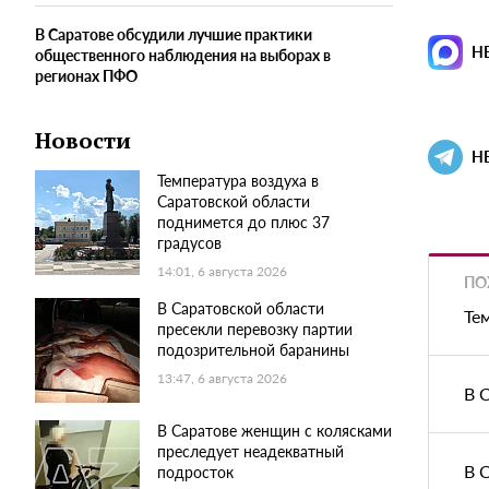
В Саратове обсудили лучшие практики
Н
общественного наблюдения на выборах в
регионах ПФО
Новости
Н
Температура воздуха в
Саратовской области
поднимется до плюс 37
градусов
14:01, 6 августа 2026
ПО
В Саратовской области
Те
пресекли перевозку партии
подозрительной баранины
13:47, 6 августа 2026
В 
В Саратове женщин с колясками
преследует неадекватный
В 
подросток