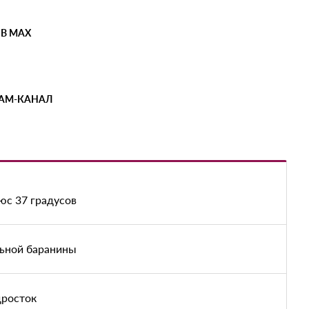
 В MAX
РАМ-КАНАЛ
юс 37 градусов
льной баранины
дросток