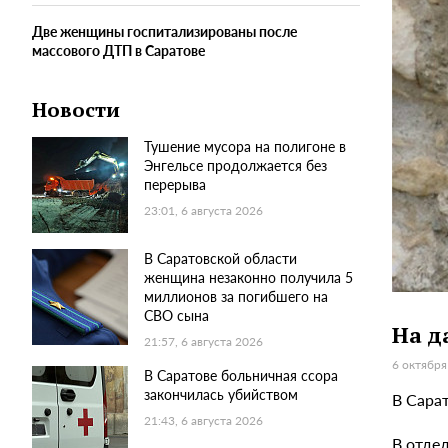
Две женщины госпитализированы после
массового ДТП в Саратове
Новости
Тушение мусора на полигоне в
Энгельсе продолжается без
перерыва
23:01, 6 августа 2026
В Саратовской области
женщина незаконно получила 5
миллионов за погибшего на
СВО сына
На д
21:57, 6 августа 2026
6 октября
В Саратове больничная ссора
закончилась убийством
В Сара
21:43, 6 августа 2026
В отде