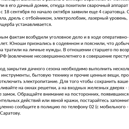
ли в его дачный домик, откуда похитили сварочный аппарат
 с 18 сентября по начало октября заявили еще 4 саратовца
ла, дрель с отбойником, электролобзик, лазерный уровень,
ущерба устанавливается.
ным фактам возбудили уголовное дело и в ходе оперативно
5 лет. Юноши признались в содеянном и пояснили, что добы
а тратили на личные нужды. В отношении старшего по возра
 РФ (вовлечение несовершеннолетнего в совершение преступ
иод закрытия дачного сезона необходимо выполнить несколь
 инструменты, бытовую технику и прочие ценные вещи, про
 отключить электропитание. Для того чтобы сохранить ваше
ливайте на окнах решетки, а на входных железных дверях -
е замок. Обращайте внимание на посторонних, появившихся 
ительных действий или явной кражи, постарайтесь запомн
дленно сообщите в полицию по телефону 02 (с мобильного -
Саратову.