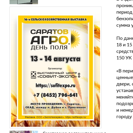
проник
период
бензопи
сумма 
По дан
18 и 1
средств
150 УК
«В пер
ценные
двери,
устанав
меняйт
подозр
и неме
городу 