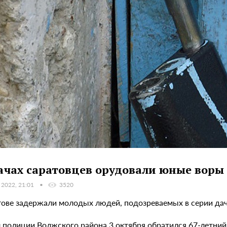
ачах саратовцев орудовали юные воры
 2022, 21:01
3520
тове задержали молодых людей, подозреваемых в серии да
л полиции Волжского района 3 октября обратился 67-летни