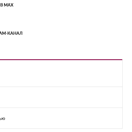
 В MAX
РАМ-КАНАЛ
тью