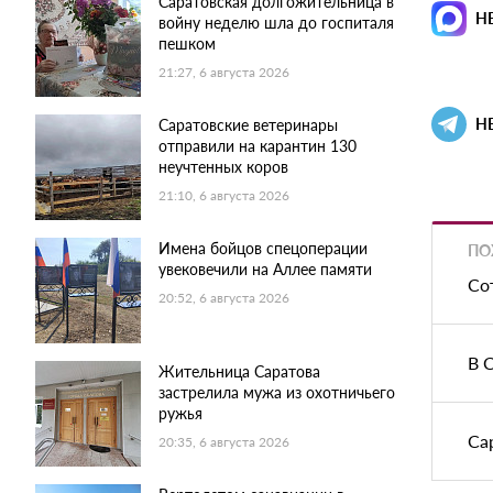
Саратовская долгожительница в
Н
войну неделю шла до госпиталя
пешком
21:27, 6 августа 2026
Н
Саратовские ветеринары
отправили на карантин 130
неучтенных коров
21:10, 6 августа 2026
Имена бойцов спецоперации
ПО
увековечили на Аллее памяти
Со
20:52, 6 августа 2026
В 
Жительница Саратова
застрелила мужа из охотничьего
ружья
Са
20:35, 6 августа 2026