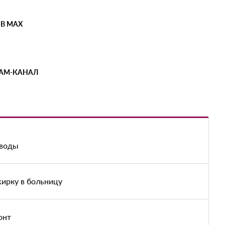
 В MAX
РАМ-КАНАЛ
 воды
жирку в больницу
онт