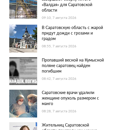
«Валдая» для Саратовской
области
09:10, 7 августа 2026
В Саратовскую область с жарой
придут дожди с грозами и
градом
08:55, 7 августа 2026
Пропавший весной на Кумысной
поляне саратовец найден
погибшим
08:42, 7 августа 2026
Саратовские врачи удалили
женщине опухоль размером с
манго
08:28, 7 августа 2026
Жительниц Саратовской