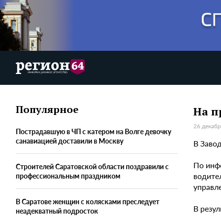
Популярное
На п
26 декабр
Пострадавшую в ЧП с катером на Волге девочку
санавиацией доставили в Москву
В Заво
По инф
Строителей Саратовской области поздравили с
водите
профессиональным праздником
управле
В Саратове женщин с колясками преследует
В резу
неадекватный подросток