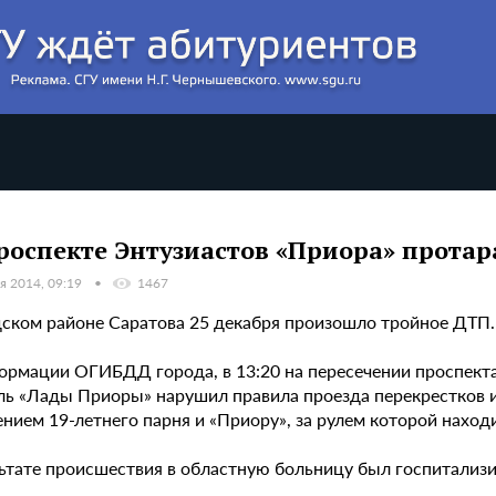
роспекте Энтузиастов «Приора» протар
я 2014, 09:19
1467
дском районе Саратова 25 декабря произошло тройное ДТП.
ормации ОГИБДД города, в 13:20 на пересечении проспект
ль «Лады Приоры» нарушил правила проезда перекрестков и
нием 19-летнего парня и «Приору», за рулем которой наход
льтате происшествия в областную больницу был госпитализ