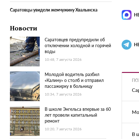
Саратовцы увидели жемчужину Хвалынска
Н
Новости
Саратовцев предупредили об
Н
отключении холодной и горячей
воды
10:48, 7 августа 2026
Молодой водитель разбил
ПО
«Калину» о столб и отправил
пассажирку в больницу
Са
10:34, 7 августа 2026
В школе Энгельса впервые за 60
Мо
лет провели капитальный
ремонт
10:20, 7 августа 2026
В 