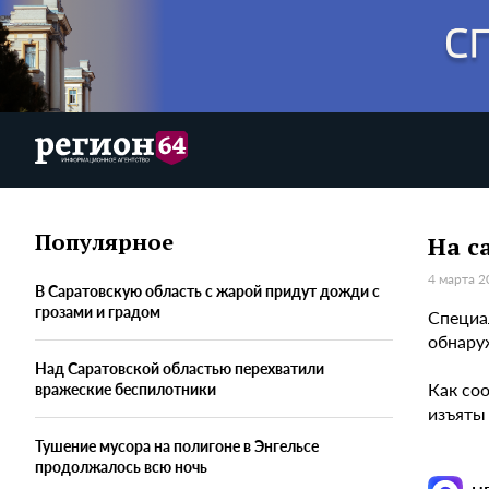
Популярное
На с
4 марта 2
В Саратовскую область с жарой придут дожди с
грозами и градом
Специа
обнару
Над Саратовской областью перехватили
Как со
вражеские беспилотники
изъяты
Тушение мусора на полигоне в Энгельсе
продолжалось всю ночь