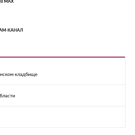
 В MAX
РАМ-КАНАЛ
енском кладбище
области