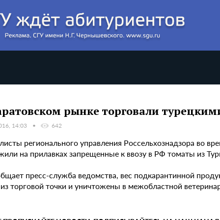
аратовском рынке торговали турецки
016, 14:03
642
листы регионального управления Россельхознадзора во вре
жили на прилавках запрещенные к ввозу в РФ томаты из Тур
общает пресс-служба ведомства, вес подкарантинной продук
 из торговой точки и уничтожены в межобластной ветерина