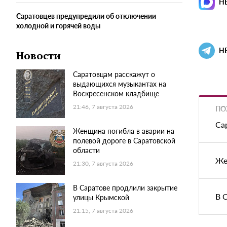
Н
Саратовцев предупредили об отключении
холодной и горячей воды
Н
Новости
Саратовцам расскажут о
выдающихся музыкантах на
Воскресенском кладбище
21:46, 7 августа 2026
ПО
Са
Женщина погибла в аварии на
полевой дороге в Саратовской
области
Же
21:30, 7 августа 2026
В Саратове продлили закрытие
В 
улицы Крымской
21:15, 7 августа 2026