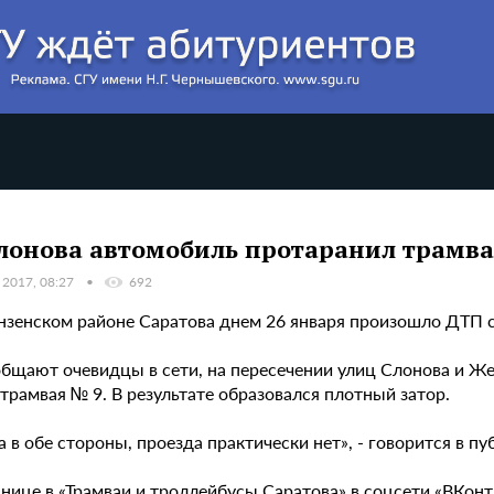
лонова автомобиль протаранил трамв
 2017, 08:27
692
нзенском районе Саратова днем 26 января произошло ДТП с
общают очевидцы в сети, на пересечении улиц Слонова и 
трамвая № 9. В результате образовался плотный затор.
 в обе стороны, проезда практически нет», - говорится в п
нице в «Трамваи и троллейбусы Саратова» в соцсети «ВКонт