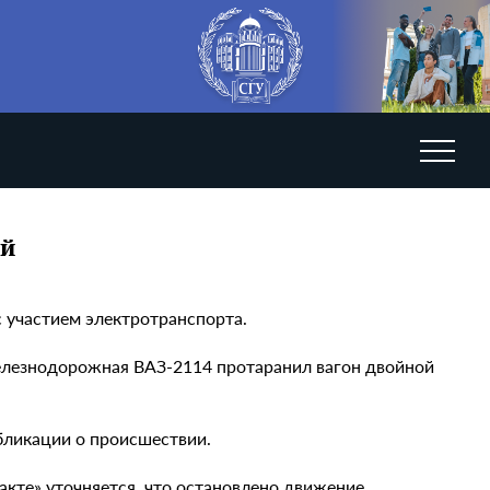
ай
 участием электротранспорта.
Железнодорожная ВАЗ-2114 протаранил вагон двойной
убликации о происшествии.
акте» уточняется, что остановлено движение