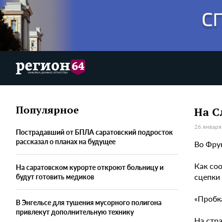
Популярное
На С
26 января
Пострадавший от БПЛА саратовский подросток
рассказал о планах на будущее
Во Фру
Как со
На саратовском курорте откроют больницу и
сцепки 
будут готовить медиков
«Пробка
В Энгельсе для тушения мусорного полигона
привлекут дополнительную технику
На стра