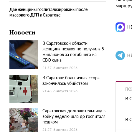
маршрут
Две женщины госпитализированы после
массового ДТП в Саратове
Н
Новости
В Саратовской области
женщина незаконно получила 5
миллионов за погибшего на
Н
СВО сына
21:57, 6 августа 2026
В Саратове больничная ссора
закончилась убийством
ПО
21:43, 6 августа 2026
В 
Саратовская долгожительница в
войну неделю шла до госпиталя
В 
пешком
21:27, 6 августа 2026