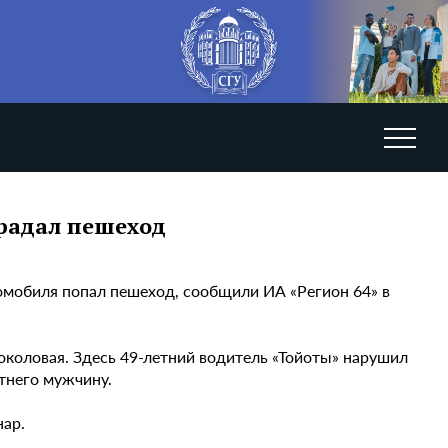
радал пешеход
омобиля попал пешеход, сообщили ИА «Регион 64» в
околовая. Здесь 49-летний водитель «Тойоты» нарушил
тнего мужчину.
нар.