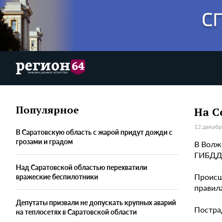
Популярное
На С
12 декабр
В Саратовскую область с жарой придут дожди с
грозами и градом
В Волж
ГИБДД
Над Саратовской областью перехватили
Происш
вражеские беспилотники
правил
Депутаты призвали не допускать крупных аварий
Постра
на теплосетях в Саратовской области