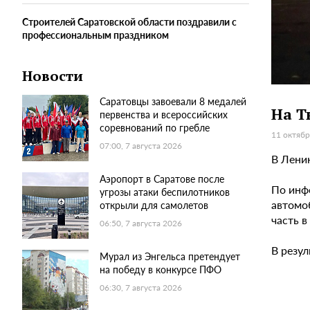
Строителей Саратовской области поздравили с
профессиональным праздником
Новости
Саратовцы завоевали 8 медалей
На Т
первенства и всероссийских
соревнований по гребле
11 октябр
07:00, 7 августа 2026
В Лени
Аэропорт в Саратове после
По инф
угрозы атаки беспилотников
автомо
открыли для самолетов
часть 
06:50, 7 августа 2026
В резу
Мурал из Энгельса претендует
на победу в конкурсе ПФО
06:30, 7 августа 2026