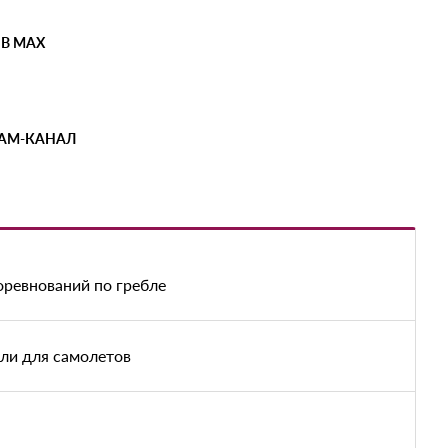
 В MAX
РАМ-КАНАЛ
оревнований по гребле
ыли для самолетов