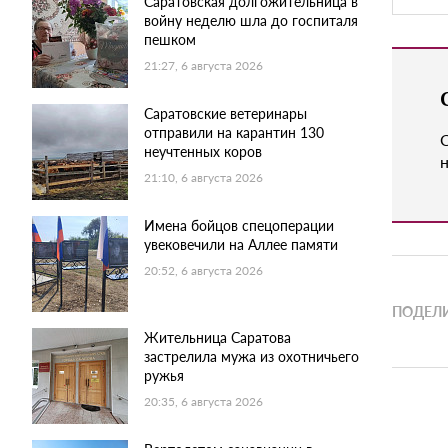
Саратовская долгожительница в
войну неделю шла до госпиталя
пешком
21:27, 6 августа 2026
Саратовские ветеринары
отправили на карантин 130
неучтенных коров
н
21:10, 6 августа 2026
Имена бойцов спецоперации
увековечили на Аллее памяти
20:52, 6 августа 2026
ПОДЕЛИ
Жительница Саратова
застрелила мужа из охотничьего
ружья
20:35, 6 августа 2026