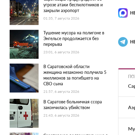
угрозе атаки беспилотников и
закрыли аэропорт
Н
01:35, 7 августа 2026
Тушение мусора на полигоне в
Энгельсе продолжается без
Н
перерыва
23:01, 6 августа 2026
В Саратовской области
женщина незаконно получила 5
ПО
миллионов за погибшего на
СВО сына
Са
21:57, 6 августа 2026
В Саратове больничная ссора
Аэ
закончилась убийством
21:43, 6 августа 2026
Му