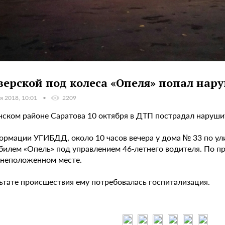
верской под колеса «Опеля» попал на
я 2018, 10:01
2209
нском районе Саратова 10 октября в ДТП пострадал наруш
ормации УГИБДД, около 10 часов вечера у дома № 33 по ул
билем «Опель» под управлением 46-летнего водителя. По 
в неположенном месте.
льтате происшествия ему потребовалась госпитализация.