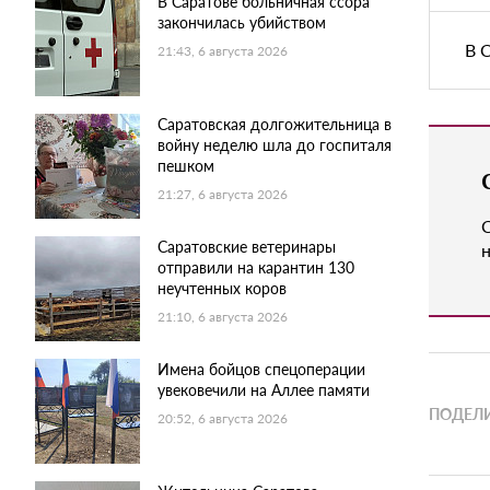
В Саратове больничная ссора
закончилась убийством
В 
21:43, 6 августа 2026
Саратовская долгожительница в
войну неделю шла до госпиталя
пешком
21:27, 6 августа 2026
Саратовские ветеринары
н
отправили на карантин 130
неучтенных коров
21:10, 6 августа 2026
Имена бойцов спецоперации
увековечили на Аллее памяти
ПОДЕЛИ
20:52, 6 августа 2026