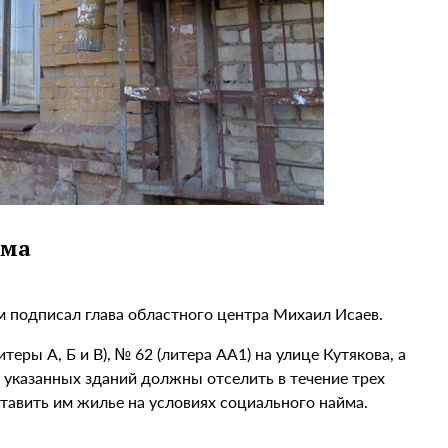
ома
м подписал глава областного центра Михаил Исаев.
ры А, Б и В), № 62 (литера АА1) на улице Кутякова, а
в указанных зданий должны отселить в течение трех
авить им жилье на условиях социального найма.