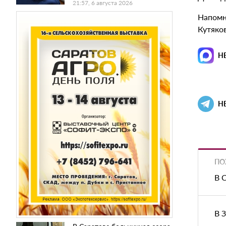
21:57, 6 августа 2026
Напомн
Кутяков
Н
Н
ПО
В 
В 