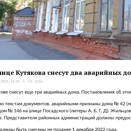
лице Кутякова снесут два аварийных д
 2021, 16:36
2216
тове снесут еще три аварийных дома. Постановления об это
о текстам документов, аварийными признаны дома № 42 (лите
ом № 146 на улице Посадского (литеры А, Б, Г, Д). Жильцо
в. Представители районных администраций должны предост
олжны быть снесены не позднее 1 декабря 2022 года.