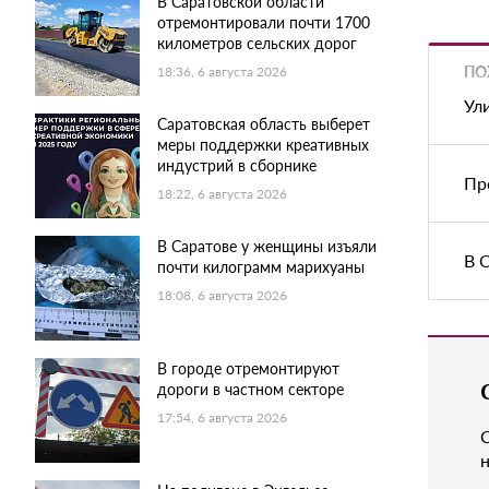
В Саратовской области
отремонтировали почти 1700
километров сельских дорог
ПО
18:36, 6 августа 2026
Ул
Саратовская область выберет
меры поддержки креативных
индустрий в сборнике
Пр
18:22, 6 августа 2026
В Саратове у женщины изъяли
В 
почти килограмм марихуаны
18:08, 6 августа 2026
В городе отремонтируют
дороги в частном секторе
17:54, 6 августа 2026
н