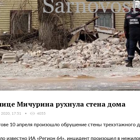
лице Мичурина рухнула стена дома
 2020, 17:51
4055
тове 10 апреля произошло обрушение стены трехэтажного д
ало известно ИА «Регион 64», инцидент произошел в нежило