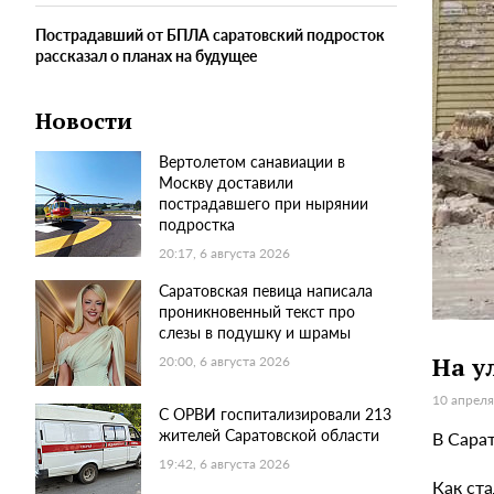
Пострадавший от БПЛА саратовский подросток
рассказал о планах на будущее
Новости
Вертолетом санавиации в
Москву доставили
пострадавшего при нырянии
подростка
20:17, 6 августа 2026
Саратовская певица написала
проникновенный текст про
слезы в подушку и шрамы
На у
20:00, 6 августа 2026
10 апреля
С ОРВИ госпитализировали 213
жителей Саратовской области
В Сара
19:42, 6 августа 2026
Как ст