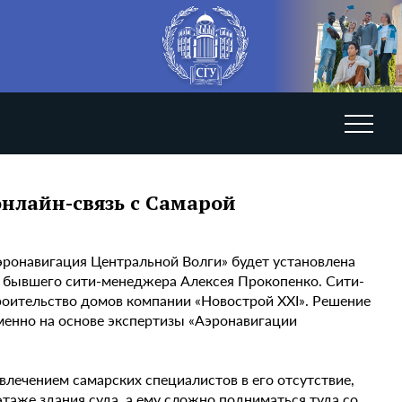
онлайн-связь с Самарой
ронавигация Центральной Волги» будет установлена
у бывшего сити-менеджера Алексея Прокопенко. Сити-
роительство домов компании «Новострой XXI». Решение
менно на основе экспертизы «Аэронавигации
влечением самарских специалистов в его отсутствие,
этаже здания суда, а ему сложно подниматься туда со