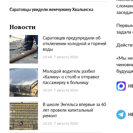
сломан
Саратовцы увидели жемчужину Хвалынска
заседа
Первым
Новости
задала
Саратовцев предупредили об
отключении холодной и горячей
Действ
воды
«Мы не
10:48, 7 августа 2026
чиновн
будущи
Молодой водитель разбил
«Калину» о столб и отправил
пассажирку в больницу
Н
10:34, 7 августа 2026
В школе Энгельса впервые за 60
лет провели капитальный
Н
ремонт
10:20, 7 августа 2026