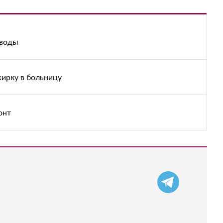
 воды
жирку в больницу
онт