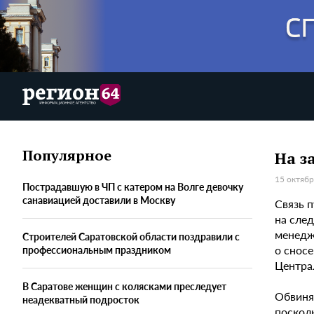
Популярное
На з
15 октябр
Пострадавшую в ЧП с катером на Волге девочку
санавиацией доставили в Москву
Связь 
на сле
менедж
Строителей Саратовской области поздравили с
о снос
профессиональным праздником
Центра
В Саратове женщин с колясками преследует
Обвиня
неадекватный подросток
посколь