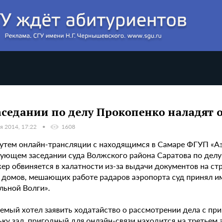
аседании по делу Прокопенко наладят 
я 2014, 17:22
1608
путем онлайн-трансляции с находящимся в Самаре ФГУП «Аэ
дующем заседании суда Волжского района Саратова по дел
ер обвиняется в халатности из-за выдачи документов на ст
е домов, мешающих работе радаров аэропорта суд принял и
льной Волги».
емый хотел заявить ходатайство о рассмотрении дела с при
ку зал, пригодный для онлайн-связи находится на третьем 