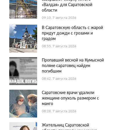
«Валдая» для Саратовской
области
09:10, 7 августа 2026
В Саратовскую область с жарой
придут дожди с грозами и
градом
08:55, 7 августа 2026
Пропавший весной на Кумысной
поляне саратовец найден
погибшим
08:42, 7 августа 2026
Саратовские врачи удалили
женщине опухоль размером с
манго
08:28, 7 августа 2026
Жительниц Саратовской