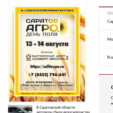
ПО
Са
Мо
В 
н
В Саратовской области
автоледи сбила велосипедистку