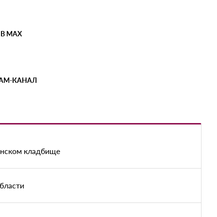
 В MAX
РАМ-КАНАЛ
енском кладбище
области