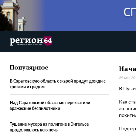
Популярное
Нача
29 мая 20
В Саратовскую область с жарой придут дожди с
грозами и градом
В Пуга
Как ст
Над Саратовской областью перехватили
женщин
вражеские беспилотники
похити
Тушение мусора на полигоне в Энгельсе
Подозр
продолжалось всю ночь