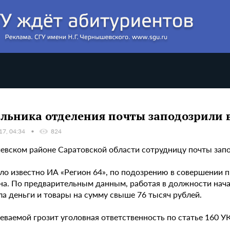
льника отделения почты заподозрили в
17, 04:34
824
чевском районе Саратовской области сотрудницу почты запо
ало известно ИА «Регион 64», по подозрению в совершении 
а. По предварительным данным, работая в должности началь
ла деньги и товары на сумму свыше 76 тысяч рублей.
еваемой грозит уголовная ответственность по статье 160 У