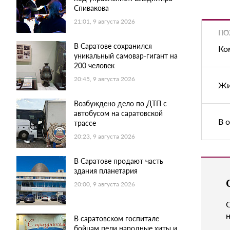
Спивакова
21:01, 9 августа 2026
ПО
В Саратове сохранился
Ко
уникальный самовар-гигант на
200 человек
20:45, 9 августа 2026
Жи
Возбуждено дело по ДТП с
автобусом на саратовской
В 
трассе
20:23, 9 августа 2026
В Саратове продают часть
здания планетария
20:00, 9 августа 2026
н
В саратовском госпитале
бойцам пели народные хиты и