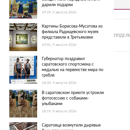
дарили подарки
19:29, 9 августа 2026
Картины Борисова-Мусатова из
филиала Радищевского музея
ПОДЕЛИ
представили в Третьяковке
19:01, 9 августа 2026
Губернатор поздравил
саратовского спортсмена с
медалью на первенстве мира по
гребле
18:40, 9 августа 2026
В саратовском приюте устроили
фотосессию с собаками-
улыбаками
18:19, 9 августа 2026
Саратовца возмутили дырявые