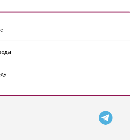
ве
 воды
оду