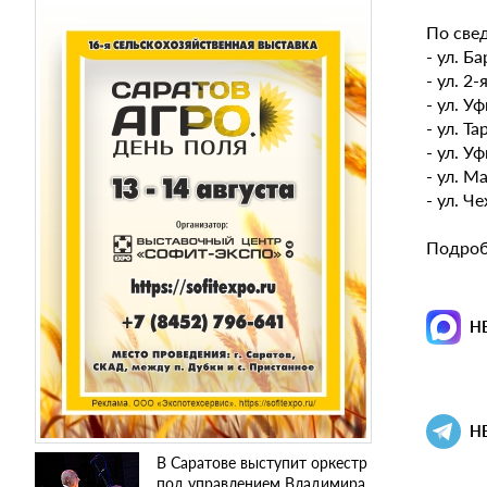
По све
- ул. Ба
- ул. 2
- ул. У
- ул. Та
- ул. У
- ул. М
- ул. Ч
Подроб
Н
Н
В Саратове выступит оркестр
под управлением Владимира