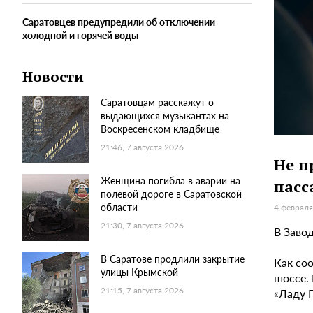
Саратовцев предупредили об отключении
холодной и горячей воды
Новости
Саратовцам расскажут о
выдающихся музыкантах на
Воскресенском кладбище
21:46, 7 августа 2026
Не п
Женщина погибла в аварии на
пасс
полевой дороге в Саратовской
области
4 февраля
21:30, 7 августа 2026
В Заво
В Саратове продлили закрытие
Как со
улицы Крымской
шоссе.
21:15, 7 августа 2026
«Ладу 