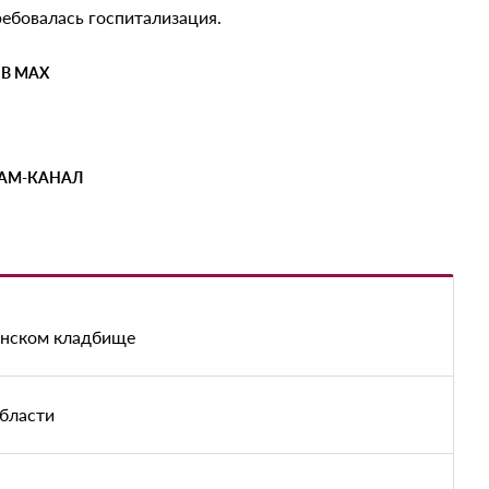
ребовалась госпитализация.
 В MAX
РАМ-КАНАЛ
енском кладбище
области