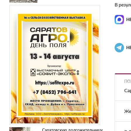
В резу
Н
Н
ПО
Са
Же
Саратовскую долгожительницу