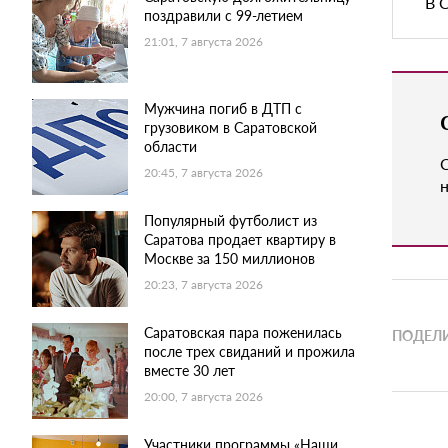
В 
поздравили с 99-летием
21:01, 7 августа 2026
Мужчина погиб в ДТП с
грузовиком в Саратовской
области
20:45, 7 августа 2026
н
Популярный футболист из
Саратова продает квартиру в
Москве за 150 миллионов
20:23, 7 августа 2026
Саратовская пара поженилась
ПОДЕЛИ
после трех свиданий и прожила
вместе 30 лет
20:00, 7 августа 2026
Участники программы «Наши