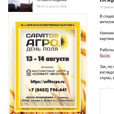
08:42, 6 августа 2026
20 феврал
В соци
интелле
Напомн
картино
Работы
было
.
Так, п
взгляд
скулы, 