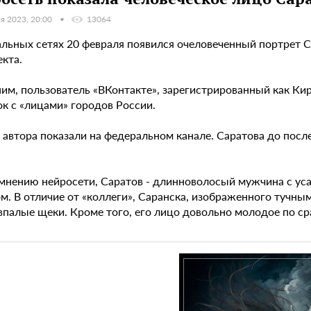
я 2023, 20:00
13064
альных сетях 20 февраля появился очеловеченный портрет 
кта.
им, пользователь «ВКонтакте», зарегистрированный как Кир
к с «лицами» городов России.
 автора показали на федеральном канале. Саратова до пос
о мнению нейросети, Саратов - длинноволосый мужчина с ус
ом. В отличие от «коллеги», Саранска, изображенного тучн
впалые щеки. Кроме того, его лицо довольно молодое по с