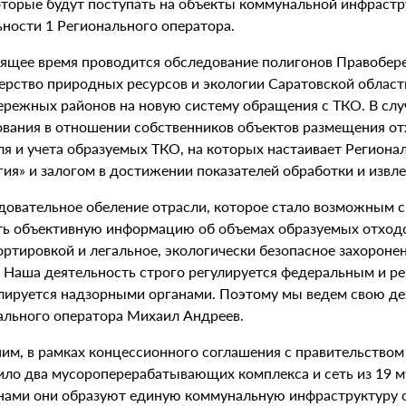
оторые будут поступать на объекты коммунальной инфрастр
ьности 1 Регионального оператора.
оящее время проводится обследование полигонов Правобере
ерство природных ресурсов и экологии Саратовской област
ережных районов на новую систему обращения с ТКО. В сл
ования в отношении собственников объектов размещения от
ля и учета образуемых ТКО, на которых настаивает Региона
ия» и залогом в достижении показателей обработки и извле
довательное обеление отрасли, которое стало возможным с
ть объективную информацию об объемах образуемых отходо
ртировкой и легальное, экологически безопасное захоронен
. Наша деятельность строго регулируется федеральным и р
лируется надзорными органами. Поэтому мы ведем свою дея
ального оператора Михаил Андреев.
им, в рамках концессионного соглашения с правительством
ило два мусороперерабатывающих комплекса и сеть из 19 м
нами они образуют единую коммунальную инфраструктуру о