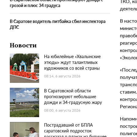
ТКО, к
грозой и плюс 34 градуса
деятел
В наст
В Саратове водитель питбайка сбил инспектора
ДПС
минист
правоб
реагир
Новости
контро
На юбилейные «Хвалынские
«Эколог
этюды» ждут талантливых
художников со всей страны
«После
получа
08:14, 6 августа 2026
транспо
В Саратовской области
ставим
прогнозируют небольшие
контро
дожди и 34-градусную жару
Регион
08:00, 6 августа 2026
Напомн
Пострадавший от БПЛА
постро
саратовский подросток
полиго
рассказал о планах на будущее