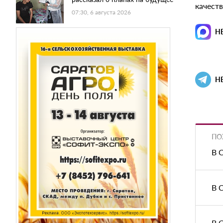
качест
07:30, 6 августа 2026
Н
Н
ПО
В 
В 
В 