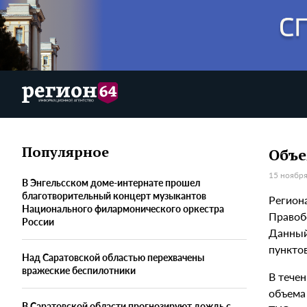
Популярное
Объе
15 ноября
В Энгельсском доме-интернате прошел
благотворительный концерт музыкантов
Регион
Национального филармонического оркестра
Правоб
России
Данный
пункто
Над Саратовской областью перехвачены
вражеские беспилотники
В тече
объема
В Саратовской области прогнозируют дождь с