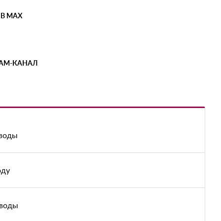
 В MAX
РАМ-КАНАЛ
 воды
оду
 воды