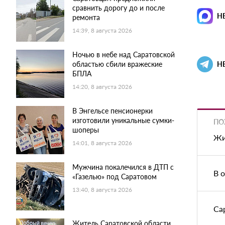
сравнить дорогу до и после
Н
ремонта
14:39, 8 августа 2026
Ночью в небе над Саратовской
областью сбили вражеские
Н
БПЛА
14:20, 8 августа 2026
В Энгельсе пенсионерки
изготовили уникальные сумки-
ПО
шоперы
Жи
14:01, 8 августа 2026
Мужчина покалечился в ДТП с
В 
«Газелью» под Саратовом
13:40, 8 августа 2026
Са
Житель Саратовской области