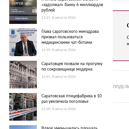
«задолжал» банку 6 миллиардов
рублей
13:21, 8 августа 2026
Глава саратовского минздрава
призвал пользоваться
медицинскими чат-ботами
н
12:59, 8 августа 2026
Саратовцев позвали на прогулку
по сокровищнице модерна
12:41, 8 августа 2026
ПОДЕЛИ
Саратовская птицефабрика в 10
раз увеличила поголовье
12:20, 8 августа 2026
Вдвое уменьшилась площадь