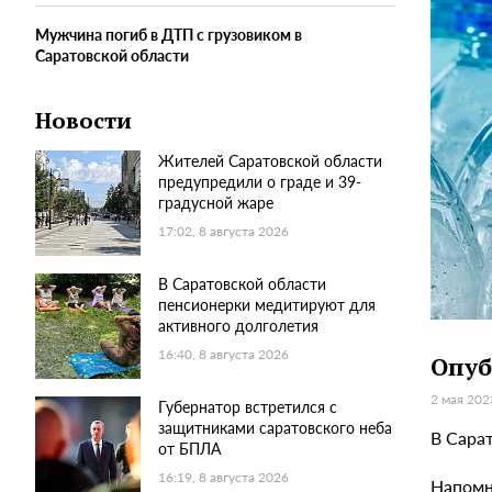
Мужчина погиб в ДТП с грузовиком в
Саратовской области
Новости
Жителей Саратовской области
предупредили о граде и 39-
градусной жаре
17:02, 8 августа 2026
В Саратовской области
пенсионерки медитируют для
активного долголетия
16:40, 8 августа 2026
Опуб
2 мая 202
Губернатор встретился с
защитниками саратовского неба
В Сара
от БПЛА
16:19, 8 августа 2026
Напомн