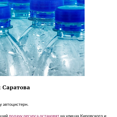
 Саратова
у автоцистерн.
каций
подачу ресурса остановят
на улицах Кировского и