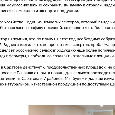
яшних условиях важно сохранить динамику в отрасли, наде
шиеся возможности экспорта продукции.
ое хозяйство - один из немногих секторов, который пандем
бота согласно графику посевной, сохраняется стабильная за
тор напомнил, что по плану на этот год необходимо собрать
 Радаев заметил, что, по прогнозам экспертов, проблема п
 сделает российскую сельхозпродукцию еще более популярн
одят фермеры, необходимо создавать отдельные площадки.
о в Саратове действует 6 продовольственных площадок, не 
 поселке Елшанка открыта новая - для сельхозпроизводител
иятиями из Саратова и 7 районов. Мы будем и дальше изуча
лю натуральной, качественной продукцией по доступным це