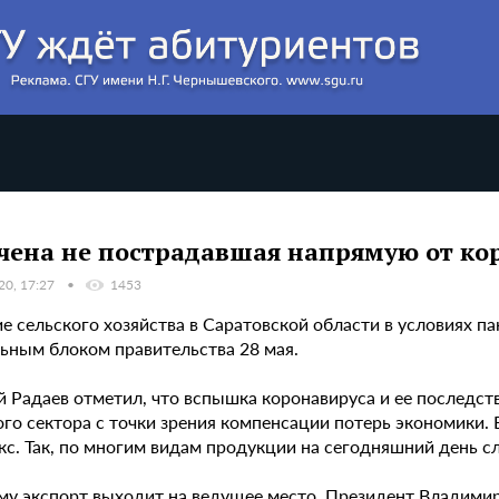
чена не пострадавшая напрямую от ко
20, 17:27
1453
е сельского хозяйства в Саратовской области в условиях п
ьным блоком правительства 28 мая.
й Радаев отметил, что вспышка коронавируса и ее последст
ого сектора с точки зрения компенсации потерь экономики.
кс. Так, по многим видам продукции на сегодняшний день с
му экспорт выходит на ведущее место. Президент Владимир