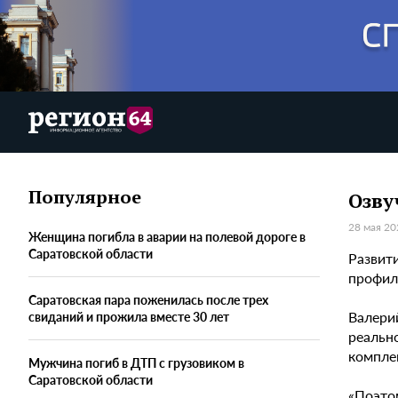
Популярное
Озву
28 мая 20
Женщина погибла в аварии на полевой дороге в
Саратовской области
Развити
профил
Саратовская пара поженилась после трех
Валери
свиданий и прожила вместе 30 лет
реальн
компле
Мужчина погиб в ДТП с грузовиком в
Саратовской области
«Поэто