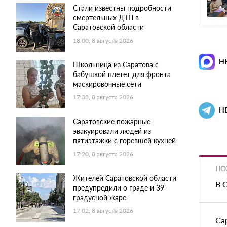
Стали известны подробности
смертельных ДТП в
Саратовской области
18:00, 8 августа 2026
Н
Школьница из Саратова с
бабушкой плетет для фронта
маскировочные сети
17:38, 8 августа 2026
Н
Саратовские пожарные
эвакуировали людей из
пятиэтажки с горевшей кухней
17:20, 8 августа 2026
ПО
Жителей Саратовской области
В 
предупредили о граде и 39-
градусной жаре
17:02, 8 августа 2026
Са