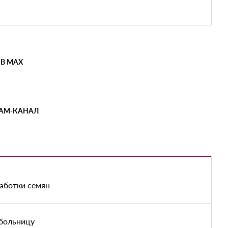
 В MAX
РАМ-КАНАЛ
аботки семян
 больницу