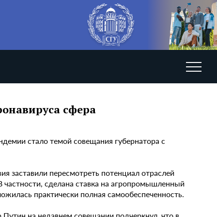
ронавируса сфера
андемии стало темой совещания губернатора с
вия заставили пересмотреть потенциал отраслей
 В частности, сделана ставка на агропромышленный
ложилась практически полная самообеспеченность.
 Путин на недавнем совещании подчеркнул, что в