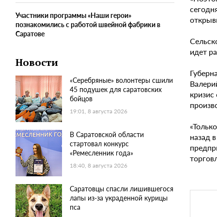
сегодн
Участники программы «Наши герои»
открыв
познакомились с работой швейной фабрики в
Саратове
Сельск
идет ра
Новости
Губерна
«Серебряные» волонтеры сшили
Валерий
45 подушек для саратовских
кризис
бойцов
произв
19:01, 8 августа 2026
«Тольк
В Саратовской области
назад в
стартовал конкурс
предпр
«Ремесленник года»
торгов
18:40, 8 августа 2026
Саратовцы спасли лишившегося
лапы из-за украденной курицы
пса