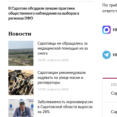
По тре
В Саратове обсудили лучшие практики
ответс
общественного наблюдения на выборах в
регионах ПФО
Н
Новости
Саратовцы не обращались за
медицинской помощью из-за
смога
Н
16:09, 6 августа 2026
Саратовцам рекомендовали
надевать на улице маски и
респираторы
ПО
15:55, 6 августа 2026
Са
Заболеваемость коронавирусом
в Саратовской области выросла
Са
на 28%