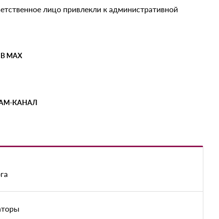
ветственное лицо привлекли к административной
 В MAX
РАМ-КАНАЛ
га
аторы