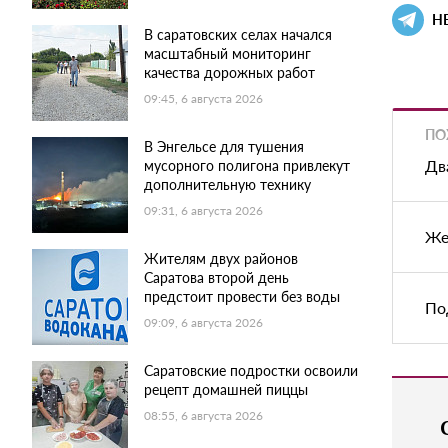
Н
В саратовских селах начался
масштабный мониторинг
качества дорожных работ
09:45, 6 августа 2026
ПО
В Энгельсе для тушения
Дв
мусорного полигона привлекут
дополнительную технику
09:31, 6 августа 2026
Же
Жителям двух районов
Саратова второй день
предстоит провести без воды
По
09:09, 6 августа 2026
Саратовские подростки освоили
рецепт домашней пиццы
08:55, 6 августа 2026