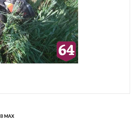
 В MAX