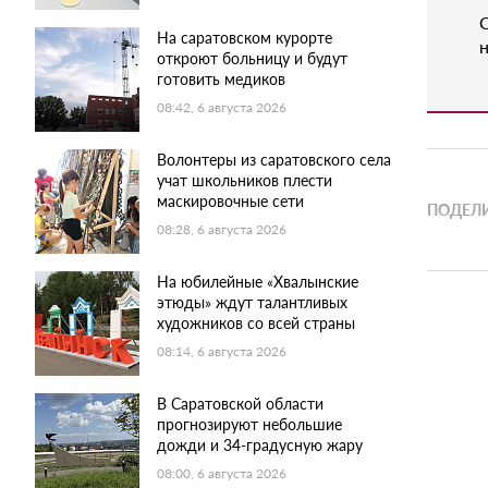
На саратовском курорте
н
откроют больницу и будут
готовить медиков
08:42, 6 августа 2026
Волонтеры из саратовского села
учат школьников плести
маскировочные сети
ПОДЕЛИ
08:28, 6 августа 2026
На юбилейные «Хвалынские
этюды» ждут талантливых
художников со всей страны
08:14, 6 августа 2026
В Саратовской области
прогнозируют небольшие
дожди и 34-градусную жару
08:00, 6 августа 2026