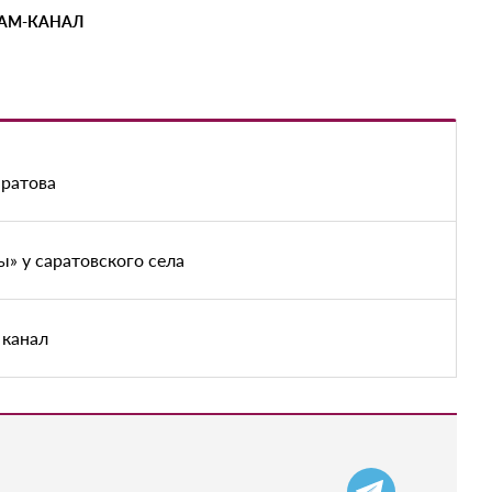
РАМ-КАНАЛ
аратова
» у саратовского села
 канал