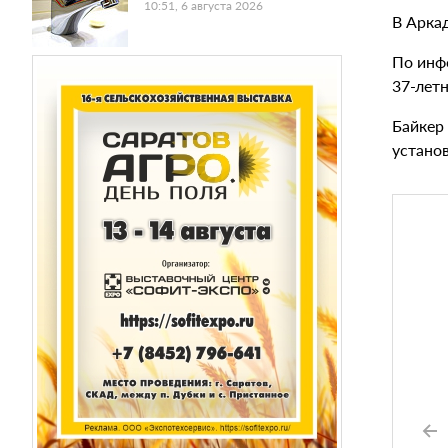
10:51, 6 августа 2026
В Арка
По инф
37-лет
Байкер
устано