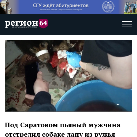
Под Саратовом пьяный мужчина
отстрелил собаке лапу из ружья