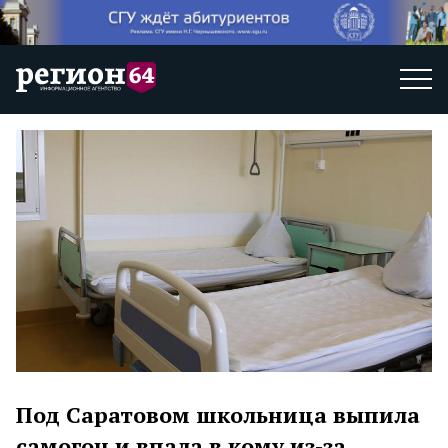
Под Саратовом школьница выпила
самогон и впала в кому из-за