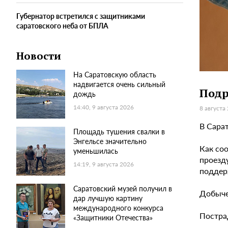
Губернатор встретился с защитниками
саратовского неба от БПЛА
Новости
На Саратовскую область
надвигается очень сильный
Подр
дождь
14:40, 9 августа 2026
8 августа
В Сара
Площадь тушения свалки в
Энгельсе значительно
Как со
уменьшилась
проезд
14:19, 9 августа 2026
поддер
Саратовский музей получил в
Добыче
дар лучшую картину
международного конкурса
Постра
«Защитники Отечества»