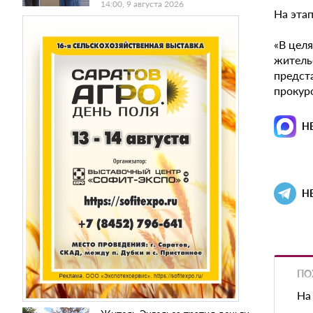
14:00, 9 августа 2026
На эта
«В цел
житель
предста
прокур
Н
Н
ПО
На