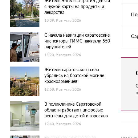
Житель Энгельса тратил деньги
с чужой карты на продукты и
лекарства
Пл
13:39, 9 августа 2026
С начала навигации саратовские
Са
инспекторы ГИМС наказали 550
нарушителей
13:20, 9 августа 2026
Жители саратовского села
убрались на братской могиле
красноармейцев
12:58, 9 августа 2026
н
В поликлинике Саратовской
области работают цифровые
рентгены для детей и взрослых
12:40, 9 августа 2026