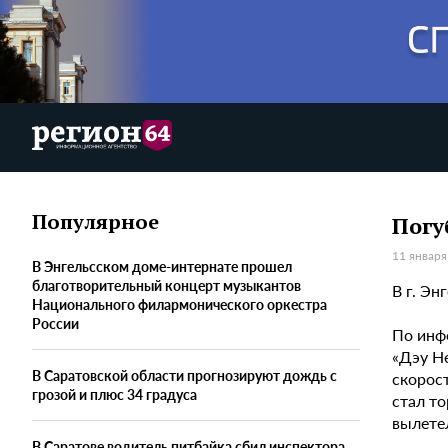
Популярное
Погу
11 января
В Энгельсском доме-интернате прошел
благотворительный концерт музыкантов
В г. Э
Национального филармонического оркестра
России
По инф
«Дэу Не
В Саратовской области прогнозируют дождь с
скорос
грозой и плюс 34 градуса
стал т
вылетел
В Саратове водитель питбайка сбил инспектора