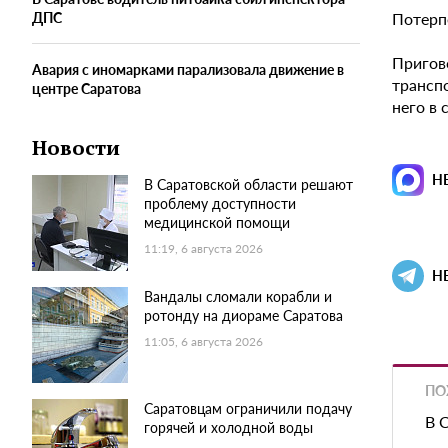
Потерп
ДПС
Пригов
Авария с иномарками парализовала движение в
трансп
центре Саратова
него в 
Новости
Н
В Саратовской области решают
проблему доступности
медицинской помощи
11:19, 6 августа 2026
Н
Вандалы сломали корабли и
ротонду на диораме Саратова
11:05, 6 августа 2026
ПО
Саратовцам ограничили подачу
В 
горячей и холодной воды