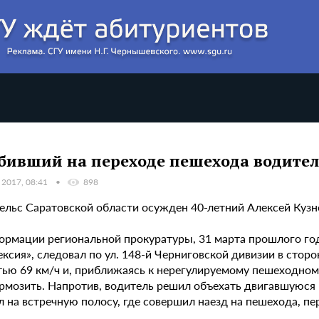
бивший на переходе пешехода водитель
 2017, 08:41
898
нгельс Саратовской области осужден 40-летний Алексей Куз
ормации региональной прокуратуры, 31 марта прошлого год
ксия», следовал по ул. 148-й Черниговской дивизии в сторо
тью 69 км/ч и, приближаясь к нерегулируемому пешеходном
ормозить. Напротив, водитель решил объехать двигавшуюся
 на встречную полосу, где совершил наезд на пешехода, пе