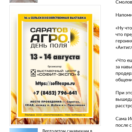
Смолов
Напомн
«Ну чт
что пр
героиня
«Антиг
«Что е
за навы
продер
общения
При эт
вышедши
расстро
Сама И
после с
Вертолетом санавиации в