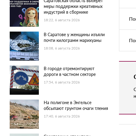
Саратовская область выберет
меры поддержки креативных
индустрий в сборнике
По
18:22, 6 августа 2026
В Саратове у женщины изъяли
По
почти килограмм марихуаны
18:08, 6 августа 2026
В городе отремонтируют
дороги в частном секторе
17:54, 6 августа 2026
н
На полигоне в Энгельсе
обсыпают грунтом очаги тления
17:40, 6 августа 2026