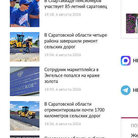
В Спартакиаде пенсионеров
участвует 85-летний саратовец
19:18, 6 августа 2026
В Саратовской области четыре
района завершили ремонт
сельских дорог
19:04, 6 августа 2026
Н
Сотрудник маркетплейса в
Энгельсе попался на краже
золота
18:50, 6 августа 2026
Н
В Саратовской области
отремонтировали почти 1700
километров сельских дорог
18:36, 6 августа 2026
ПО
Же