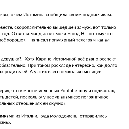
квы, о чем Истомина сообщила своим подписчикам.
евесте, скоропалительно вышедшей замуж, вот только
год. Ответ команды: не сможем под НГ, потому что
 всё хорошо», - написал популярный телеграм-канал
 девушки?.. Хотя Карине Истоминой всё равно респект
обязательно. При таком раскладе интересно, как долго
 родителей. А у этих всего несколько месяцев
ряя, что в многочисленных YouTube-шоу и подкастах,
ь детей, поскольку у нее «в анамнезе пограничное
мальных отношениях ей скучно».
имками из Италии, куда молодожены отправились
знь».