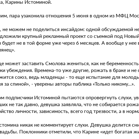
а, Карины Истоминой.
им, пара узаконила отношения 5 июня в одном из МФЦ Мос
о, не можем не поделиться инсайдом: одной обсуждаемой н
едложили крупный рекламный проект со съемкой под Новый 
 будет не в той форме уже через 6 месяцев. А вообще у нее
лянец».
ще может заставить Смолова жениться, как не беременность
ки убеждения. Времена-то уже другие, рожать в браке и не 
жится союз, ведь младенцы - то еще испытание для молодых
 за спиной», - уверены авторы паблика «Только никому…».
ом подписчики Истоминой пытаются опровергнуть слухи, уве
х не так давно, девушка заявляла, что не собирается рожат
йство личности, зависимость, всего год трезвости, а в нор
стомина никак не комментирует слухи. Девушка делится сн
вадьбы. Поклонники отметили, что Карине «идет богатая жи