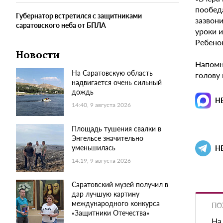
пообеда
Губернатор встретился с защитниками
зазвони
саратовского неба от БПЛА
уроки и
Ребенок
Новости
Напомн
На Саратовскую область
голову 
надвигается очень сильный
дождь
Н
14:40, 9 августа 2026
Площадь тушения свалки в
Энгельсе значительно
уменьшилась
Н
14:19, 9 августа 2026
Саратовский музей получил в
дар лучшую картину
международного конкурса
ПО
«Защитники Отечества»
На