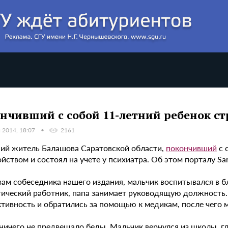
нчивший с собой 11-летний ребенок ст
 2014, 18:07
2161
ний житель Балашова Саратовской области,
покончивший
с 
ойством и состоял на учете у психиатра. Об этом порталу 
ам собеседника нашего издания, мальчик воспитывался в бл
гический работник, папа занимает руководящую должность. 
ктивность и обратились за помощью к медикам, после чего 
ничего не предвещало беды. Мальчик вернулся из школы, гд