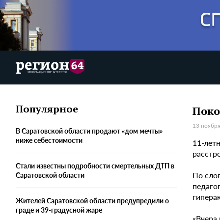
Популярное
Поко
13 ноября
В Саратовской области продают «дом мечты»
ниже себестоимости
11-лет
расстр
Стали известны подробности смертельных ДТП в
По слов
Саратовской области
педаго
гипера
Жителей Саратовской области предупредили о
граде и 39-градусной жаре
«Вчера 