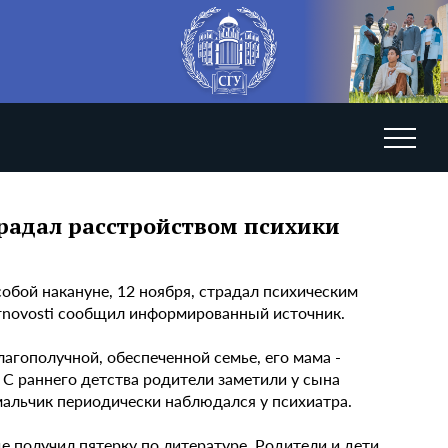
радал расстройством психики
собой накануне, 12 ноября, страдал психическим
Sarnovosti сообщил информированный источник.
агополучной, обеспеченной семье, его мама -
С раннего детства родители заметили у сына
мальчик периодически наблюдался у психиатра.
е получил пятерку по литературе. Родители и дети