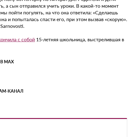
ть, а сын отправился учить уроки. В какой-то момент
амы пойти погулять, на что она ответила: «Сделаешь
на и попыталась спасти его, при этом вызвав «скорую».
arnovosti.
кончила с собой
15-летняя школьница, выстрелившая в
 В MAX
РАМ-КАНАЛ