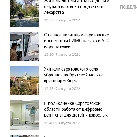
Житель Энгельса тратил деньги
с чужой карты на продукты и
ПОДЕЛИ
лекарства
13:39, 9 августа 2026
С начала навигации саратовские
инспекторы ГИМС наказали 550
нарушителей
13:20, 9 августа 2026
Жители саратовского села
убрались на братской могиле
красноармейцев
12:58, 9 августа 2026
В поликлинике Саратовской
области работают цифровые
рентгены для детей и взрослых
12:40, 9 августа 2026