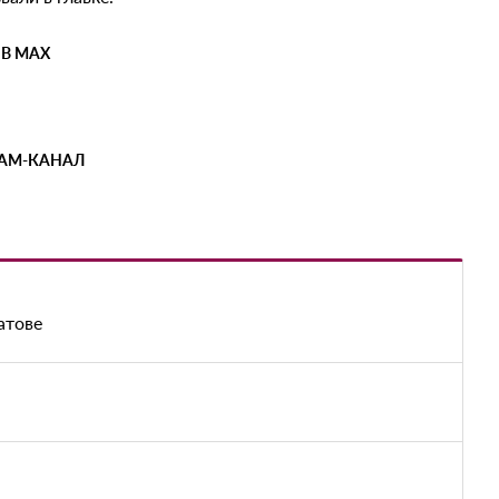
 В MAX
РАМ-КАНАЛ
атове