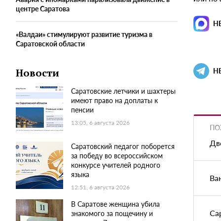
центре Саратова
Н
«Валдаи» стимулируют развитие туризма в
Саратовской области
Н
Новости
Саратовские летчики и шахтеры
имеют право на доплаты к
пенсии
13:05, 6 августа 2026
ПО
Дв
Саратовский педагог поборется
за победу во всероссийском
конкурсе учителей родного
языка
Ва
12:51, 6 августа 2026
В Саратове женщина убила
Са
знакомого за пощечину и