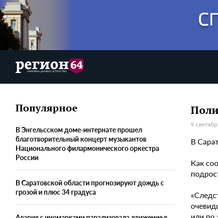
Популярное
Поли
9 сентябр
В Энгельсском доме-интернате прошел
благотворительный концерт музыкантов
В Сара
Национального филармонического оркестра
России
Как со
подрос
В Саратовской области прогнозируют дождь с
грозой и плюс 34 градуса
«Следс
очевид
или по 
Авария с иномарками парализовала движение в