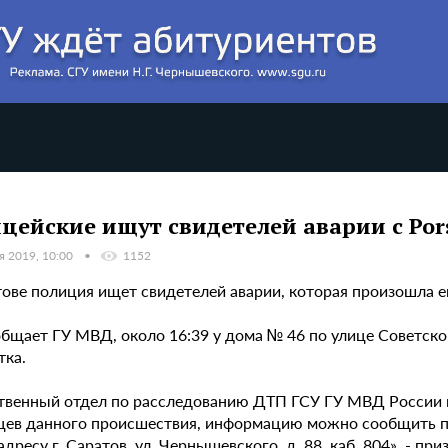
цейские ищут свидетелей аварии с Por
я 2019, 10:00
1152
тове полиция ищет свидетелей аварии, которая произошла е
общает ГУ МВД, около 16:39 у дома № 46 по улице Советско
тка.
твенный отдел по расследованию ДТП ГСУ ГУ МВД России п
цев данного происшествия, информацию можно сообщить по 
адресу г. Саратов, ул. Чернышевского, д. 88, каб. 804», - приз