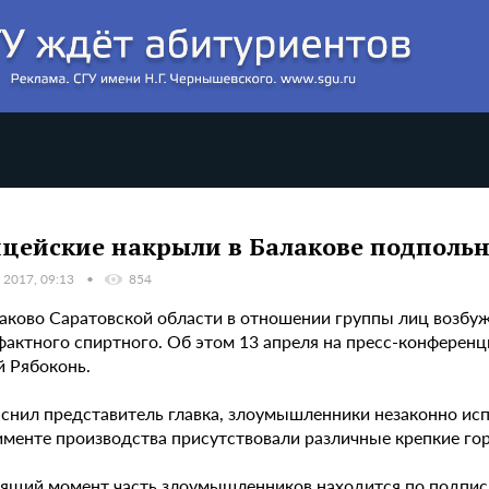
цейские накрыли в Балакове подпольн
 2017, 09:13
854
алаково Саратовской области в отношении группы лиц возбу
фактного спиртного. Об этом 13 апреля на пресс-конфере
й Рябоконь.
яснил представитель главка, злоумышленники незаконно исп
именте производства присутствовали различные крепкие го
оящий момент часть злоумышленников находится по подписк