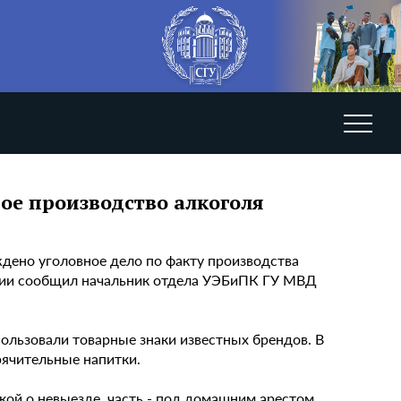
ое производство алкоголя
ждено уголовное дело по факту производства
нции сообщил начальник отдела УЭБиПК ГУ МВД
ользовали товарные знаки известных брендов. В
рячительные напитки.
ой о невыезде, часть - под домашним арестом.