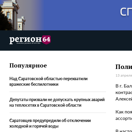
Популярное
Поли
13 апреля
Над Саратовской областью перехватили
вражеские беспилотники
В г. Б
контра
Алексе
Депутаты призвали не допускать крупных аварий
на теплосетях в Саратовской области
Как по
ассорт
Саратовцев предупредили об отключении
холодной и горячей воды
В наст