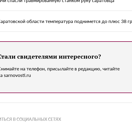
ачи спасли травмированную станком руку саратовца
Саратовской области температура поднимется до плюс 38 г
Стали свидетелями интересного?
Снимайте на телефон, присылайте в редакцию, читайте
а sarnovosti.ru
ТЬСЯ В СОЦИАЛЬНЫХ СЕТЯХ