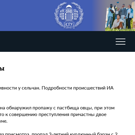
цы
ивности у сельчан. Подробности происшествий ИА
она обнаружил пропажу с пастбища овцы, при этом
что к совершению преступления причастны двое
уне.
без присмотра, пропал 3-летний курдючный баран с 2