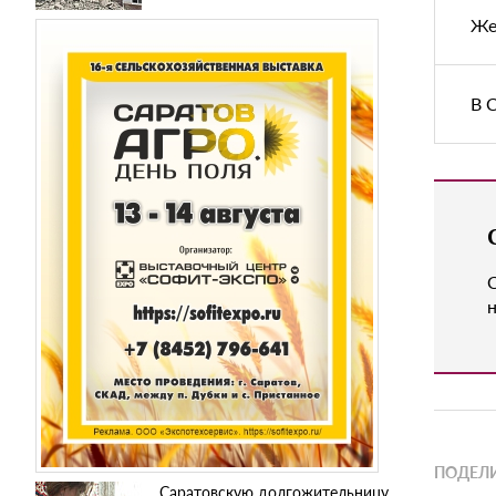
Же
В 
н
ПОДЕЛИ
Саратовскую долгожительницу