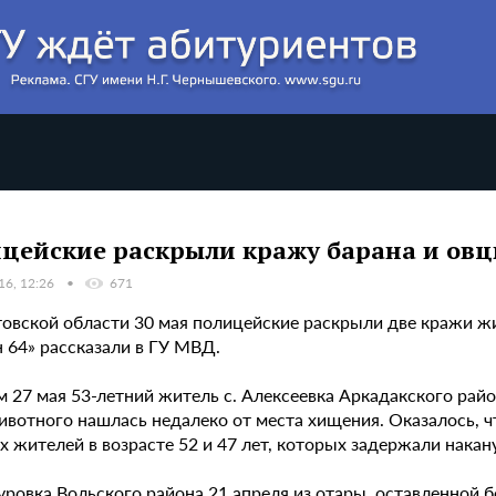
цейские раскрыли кражу барана и ов
16, 12:26
671
товской области 30 мая полицейские раскрыли две кражи ж
 64» рассказали в ГУ МВД.
м 27 мая 53-летний житель с. Алексеевка Аркадакского рай
ивотного нашлась недалеко от места хищения. Оказалось, 
 жителей в возрасте 52 и 47 лет, которых задержали накан
Буровка Вольского района 21 апреля из отары, оставленной 