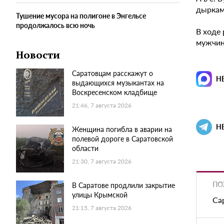
дыркам
Тушение мусора на полигоне в Энгельсе
продолжалось всю ночь
В ходе
мужчин
Новости
Саратовцам расскажут о
Н
выдающихся музыкантах на
Воскресенском кладбище
21:46, 7 августа 2026
Н
Женщина погибла в аварии на
полевой дороге в Саратовской
области
21:30, 7 августа 2026
ПО
В Саратове продлили закрытие
улицы Крымской
Са
21:15, 7 августа 2026