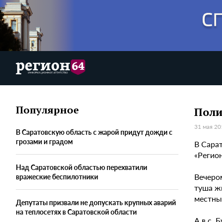
Популярное
Поли
31 мая 20
В Саратовскую область с жарой придут дожди с
грозами и градом
В Сара
«Регион
Над Саратовской областью перехватили
Вечеро
вражеские беспилотники
туша ж
местных
Депутаты призвали не допускать крупных аварий
на теплосетях в Саратовской области
А в с. 