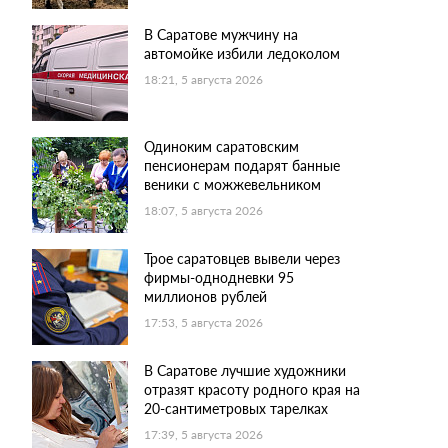
В Саратове мужчину на
автомойке избили ледоколом
18:21, 5 августа 2026
Одиноким саратовским
пенсионерам подарят банные
веники с можжевельником
18:07, 5 августа 2026
Трое саратовцев вывели через
фирмы-однодневки 95
миллионов рублей
17:53, 5 августа 2026
В Саратове лучшие художники
отразят красоту родного края на
20-сантиметровых тарелках
17:39, 5 августа 2026