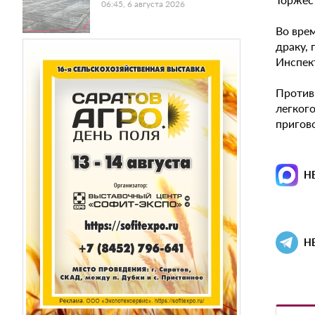
06:45, 6 августа 2026
Во вре
драку,
Инспек
Против
легког
пригов
Н
Н