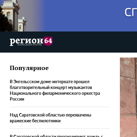
Популярное
В Энгельсском доме-интернате прошел
благотворительный концерт музыкантов
Национального филармонического оркестра
России
Над Саратовской областью перехвачены
вражеские беспилотники
В Саратовской области прогнозируют дождь с