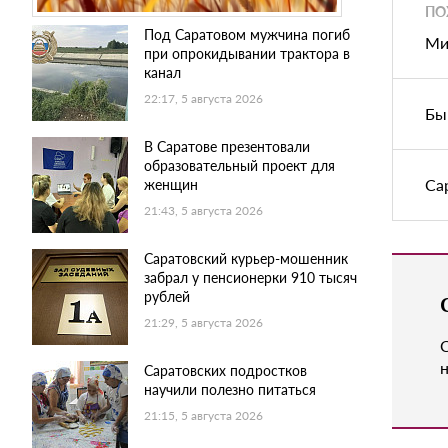
ПО
Под Саратовом мужчина погиб
Ми
при опрокидывании трактора в
канал
22:17, 5 августа 2026
Бы
В Саратове презентовали
образовательный проект для
Са
женщин
21:43, 5 августа 2026
Саратовский курьер-мошенник
забрал у пенсионерки 910 тысяч
рублей
21:29, 5 августа 2026
н
Саратовских подростков
научили полезно питаться
21:15, 5 августа 2026