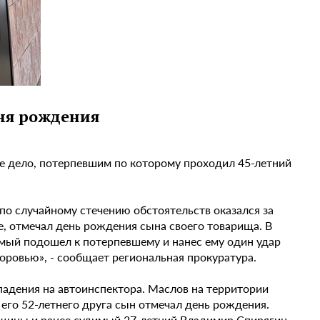
ня рождения
е дело, потерпевшим по которому проходил 45-летний
 по случайному стечению обстоятельств оказался за
е, отмечал день рождения сына своего товарища. В
мый подошел к потерпевшему и нанес ему один удар
оровью», - сообщает региональная прокуратура.
адения на автоинспектора. Маслов на территории
 его 52-летнего друга сын отмечал день рождения.
нщины и ранее судимый 27-летний Владимир Спирягин.