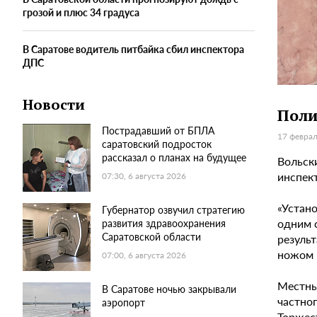
грозой и плюс 34 градуса
В Саратове водитель питбайка сбил инспектора
ДПС
Новости
Поли
Пострадавший от БПЛА
17 феврал
саратовский подросток
рассказал о планах на будущее
Вольск
инспек
07:30, 6 августа 2026
«Устано
Губернатор озвучил стратегию
одним 
развития здравоохранения
Саратовской области
резуль
ножом в
07:00, 6 августа 2026
Местн
В Саратове ночью закрывали
частног
аэропорт
Торжес