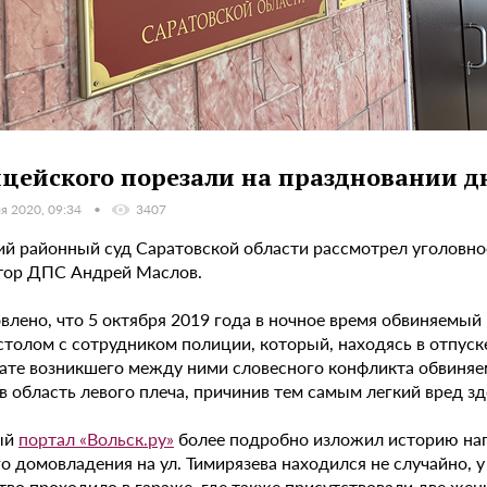
цейского порезали на праздновании д
я 2020, 09:34
3407
ий районный суд Саратовской области рассмотрел уголовно
тор ДПС Андрей Маслов.
влено, что 5 октября 2019 года в ночное время обвиняемый
столом с сотрудником полиции, который, находясь в отпуск
тате возникшего между ними словесного конфликта обвиняе
 область левого плеча, причинив тем самым легкий вред зд
ый
портал «Вольск.ру»
более подробно изложил историю нап
о домовладения на ул. Тимирязева находился не случайно, у
тво проходило в гараже, где также присутствовали две же