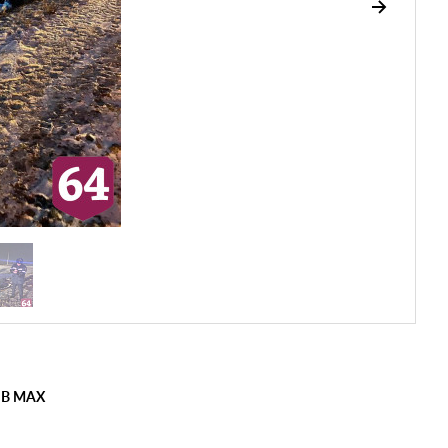
 В MAX