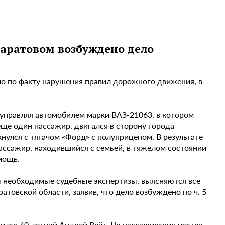
Саратовом возбуждено дело
ло по факту нарушения правил дорожного движения, в
 управляя автомобилем марки ВАЗ-21063, в котором
 еще один пассажир, двигался в сторону города
кнулся с тягачом «Форд» с полуприцепом. В результате
ассажир, находившийся с семьей, в тяжелом состоянии
мощь.
ы необходимые судебные экспертизы, выясняются все
атовской области, заявив, что дело возбуждено по ч. 5
дился 40-летний Андрей Вейт. На пассажирских местах -