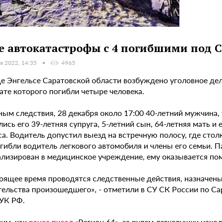
е автокатастрофы с 4 погибшими под 
я 2022, 14:35
4965
де Энгельсе Саратовской области возбуждено уголовное де
ате которого погибли четыре человека.
ным следствия, 28 декабря около 17:00 40-летний мужчина,
ись его 39-летняя супруга, 5-летний сын, 64-летняя мать и
а. Водитель допустил выезд на встречную полосу, где стол
гибли водитель легкового автомобиля и члены его семьи. П
ализирован в медицинское учреждение, ему оказывается по
тоящее время проводятся следственные действия, назначен
ельства произошедшего», - отметили в СУ СК России по Сар
 УК РФ.
им, как
ранее писал
«Регион 64», за рулем легковушки нахо