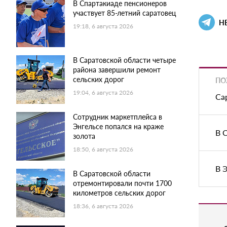
В Спартакиаде пенсионеров
участвует 85-летний саратовец
Н
19:18, 6 августа 2026
В Саратовской области четыре
района завершили ремонт
сельских дорог
ПО
19:04, 6 августа 2026
Са
Сотрудник маркетплейса в
Энгельсе попался на краже
В 
золота
18:50, 6 августа 2026
В 
В Саратовской области
отремонтировали почти 1700
километров сельских дорог
18:36, 6 августа 2026