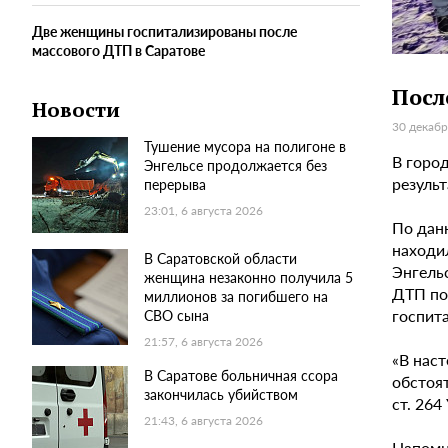
Две женщины госпитализированы после
массового ДТП в Саратове
Посл
Новости
30 декабр
Тушение мусора на полигоне в
В горо
Энгельсе продолжается без
результ
перерыва
23:01, 6 августа 2026
По дан
находил
В Саратовской области
Энгельс
женщина незаконно получила 5
ДТП по
миллионов за погибшего на
госпит
СВО сына
21:57, 6 августа 2026
«В нас
В Саратове больничная ссора
обстоят
закончилась убийством
ст. 264
21:43, 6 августа 2026
Напомн