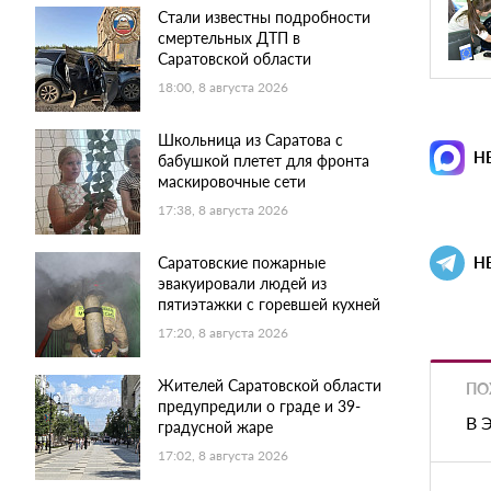
Стали известны подробности
смертельных ДТП в
Саратовской области
18:00, 8 августа 2026
Школьница из Саратова с
Н
бабушкой плетет для фронта
маскировочные сети
17:38, 8 августа 2026
Саратовские пожарные
Н
эвакуировали людей из
пятиэтажки с горевшей кухней
17:20, 8 августа 2026
Жителей Саратовской области
ПО
предупредили о граде и 39-
В 
градусной жаре
17:02, 8 августа 2026