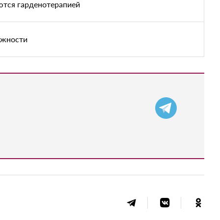
ются гарденотерапией
ужности