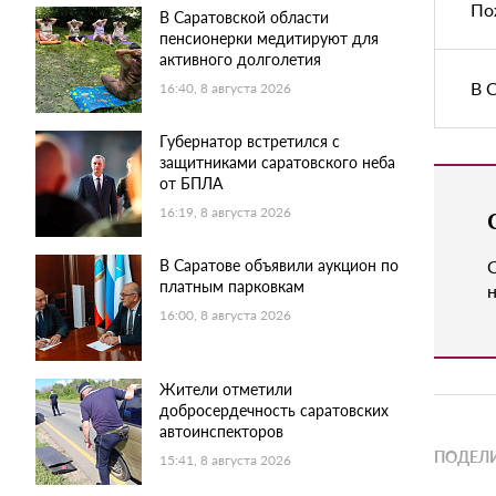
По
В Саратовской области
пенсионерки медитируют для
активного долголетия
В 
16:40, 8 августа 2026
Губернатор встретился с
защитниками саратовского неба
от БПЛА
16:19, 8 августа 2026
В Саратове объявили аукцион по
платным парковкам
н
16:00, 8 августа 2026
Жители отметили
добросердечность саратовских
автоинспекторов
ПОДЕЛИ
15:41, 8 августа 2026