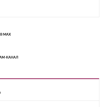
 В MAX
РАМ-КАНАЛ
ы