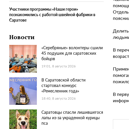
помощь,
Участники программы «Наши герои»
Отдельн
познакомились с работой швейной фабрики в
поясни
Саратове
Делить
Новости
людьми
«Серебряные» волонтеры сшили
В переч
45 подушек для саратовских
возраст
бойцов
19:01, 8 августа 2026
Примен
помога
В Саратовской области
пожило
стартовал конкурс
«Ремесленник года»
В перву
18:40, 8 августа 2026
информа
Саратовцы спасли лишившегося
лапы из-за украденной курицы
пса