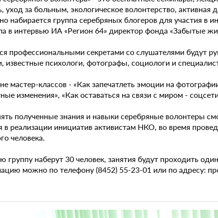
 уход за больным, экологическое волонтерство, активная д
о набирается группа серебряных блогеров для участия в ин
ла в интервью ИА «Регион 64» директор фонда «Забытые ж
ся профессиональными секретами со слушателями будут р
, известные психологи, фотографы, социологи и специалис
не мастер-классов - «Как запечатлеть эмоции на фотографи
ные изменения», «Как оставаться на связи с миром - соцсет
ять полученные знания и навыки серебряные волонтеры смо
я в реализации инициатив активистам НКО, во время прове
го человека.
ю группу наберут 30 человек, занятия будут проходить оди
цию можно по телефону (8452) 55-23-01 или по адресу: про