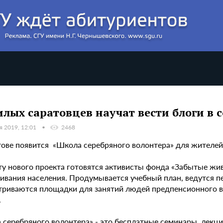
лых саратовцев научат вести блоги в с
я 2019, 12:01
2468
тове появится «Школа серебряного волонтера» для жителей 
ту нового проекта готовятся активисты фонда «Забытые жи
ивания населения. Продумывается учебный план, ведутся п
триваются площадки для занятий людей предпенсионного во
.
серебряного волонтера» - это бесплатные семинары, лекции