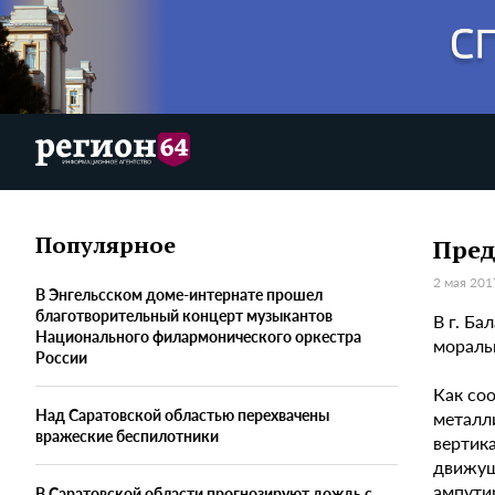
Популярное
Пред
2 мая 201
В Энгельсском доме-интернате прошел
благотворительный концерт музыкантов
В г. Б
Национального филармонического оркестра
мораль
России
Как со
Над Саратовской областью перехвачены
металл
вражеские беспилотники
вертика
движущ
ампути
В Саратовской области прогнозируют дождь с