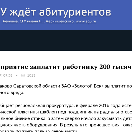
приятие заплатит работнику 200 тыся
7, 09:58
1013
алаково Саратовской области ЗАО «Золотой Век» выплатит 
ного вреда.
общает региональная прокуратура, в феврале 2016 года ист
ической пластины шаблон под подшипник на радиально-свер
льное биение станка, а затем сверло начало закусывать дета
уюся часть оборудования. В результате происшествия токар
ровали фалангу пальца левой кисти.