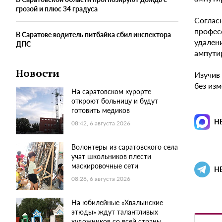
грозой и плюс 34 градуса
Соглас
профес
В Саратове водитель питбайка сбил инспектора
удален
ДПС
ампути
Новости
Изучив
без из
На саратовском курорте
откроют больницу и будут
готовить медиков
Н
08:42, 6 августа 2026
Волонтеры из саратовского села
учат школьников плести
маскировочные сети
Н
08:28, 6 августа 2026
На юбилейные «Хвалынские
этюды» ждут талантливых
художников со всей страны