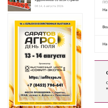
ПО
08:14, 6 августа 2026
На
Во
На
н