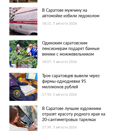
В Саратове мужчину на
автомойке избили ледоколом
18:21, 5 августа 2026
Одиноким саратовским
пенсионерам подарят банные
веники с можжевельником
18:07, 5 августа 2026
Трое саратовцев вывели через
фирмы-однодневки 95
миллионов рублей
17:53, 5 августа 2026
В Саратове лучшие художники
отразят красоту родного края на
20-сантиметровых тарелках
17:39, 5 августа 2026