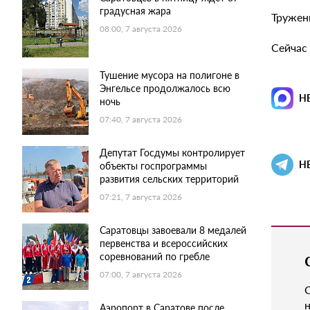
градусная жара
Тружени
08:00, 7 августа 2026
Сейчас
Тушение мусора на полигоне в
Энгельсе продолжалось всю
Н
ночь
07:40, 7 августа 2026
Депутат Госдумы контролирует
Н
объекты госпрограммы
развития сельских территорий
07:21, 7 августа 2026
Саратовцы завоевали 8 медалей
первенства и всероссийских
соревнований по гребле
07:00, 7 августа 2026
н
Аэропорт в Саратове после