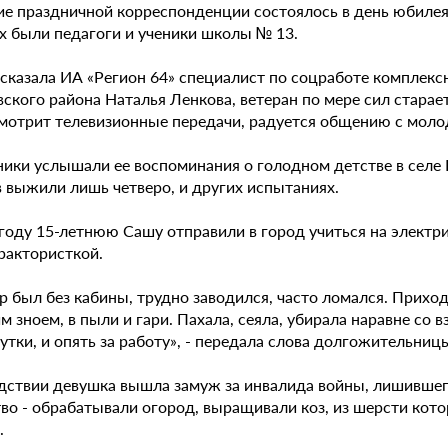
ие праздничной корреспонденции состоялось в день юбилея,
х были педагоги и ученики школы № 13.
ссказала ИА «Регион 64» специалист по соцработе комплек
ского района Наталья Ленкова, ветеран по мере сил старае
смотрит телевизионные передачи, радуется общению с мол
ики услышали ее воспоминания о голодном детстве в селе Ю
в выжили лишь четверо, и других испытаниях.
году 15-летнюю Сашу отправили в город учиться на электрик
трактористкой.
ор был без кабины, трудно заводился, часто ломался. Прих
 зноем, в пыли и гари. Пахала, сеяла, убирала наравне со 
сутки, и опять за работу», - передала слова долгожительн
дствии девушка вышла замуж за инвалида войны, лишившег
во - обрабатывали огород, выращивали коз, из шерсти кот
.