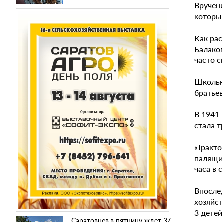
Вручен
которы
Как ра
Балаков
часто 
Школьн
братье
В 1941 
стала 
«Тракт
палящим
часа в 
Впосле
хозяйст
3 детей
Саратовцев в пятницу ждет 37-