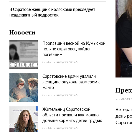
В Саратове женщин с колясками преследует
неадекватный подросток
Новости
Пропавший весной на Кумысной
поляне саратовец найден
погибшим
08:42, 7 августа 2026
Саратовские врачи удалили
женщине опухоль размером с
манго
През
08:28, 7 августа 2026
23 марта 
Ветера
Жительниц Саратовской
области призвали как можно
день р
дольше кормить детей грудью
Сарато
08:14, 7 августа 2026