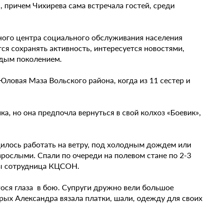
 причем Чихирева сама встречала гостей, среди
сного центра социального обслуживания населения
тся сохранять активность, интересуется новостями,
одым поколением.
ловая Маза Вольского района, когда из 11 сестер и
а, но она предпочла вернуться в свой колхоз «Боевик»,
одилось работать на ветру, под холодным дождем или
взрослыми. Спали по очереди на полевом стане по 2-3
ицы сотрудница КЦСОН.
ося глаза в бою. Супруги дружно вели большое
орых Александра вязала платки, шали, одежду для своих