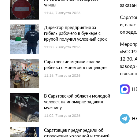
заказа
улицы
11:44, 7 августа 2026
Сарато
и, в ча
Директор предприятия за
опреде
гибель рабочего в бункере с
крупой получил условный срок
Меропри
11:30, 7 августа 2026
«БССРЗ»
12:30.
Саратовские медики спасли
завода 
ребенка с монетой в пищеводе
связан
11:16, 7 августа 2026
Н
В Саратовской области молодой
человек на иномарке задавил
мужчину
11:02, 7 августа 2026
Н
Саратовцев предупредили об
отключении холодной и горячей