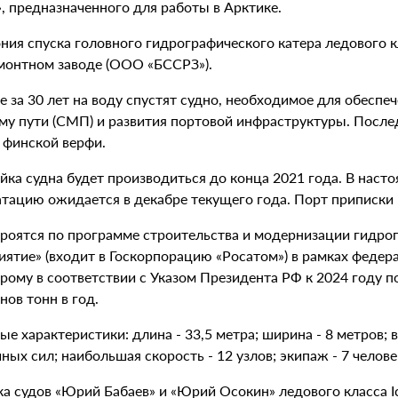
, предназначенного для работы в Арктике.
ния спуска головного гидрографического катера ледового к
монтном заводе (ООО «БССРЗ»).
е за 30 лет на воду спустят судно, необходимое для обесп
му пути (СМП) и развития портовой инфраструктуры. Послед
 финской верфи.
ка судна будет производиться до конца 2021 года. В насто
атацию ожидается в декабре текущего года. Порт приписки 
троятся по программе строительства и модернизации гидро
ятие» (входит в Госкорпорацию «Росатом») в рамках федера
орому в соответствии с Указом Президента РФ к 2024 году 
ов тонн в год.
е характеристики: длина - 33,5 метра; ширина - 8 метров;
ых сил; наибольшая скорость - 12 узлов; экипаж - 7 человек
а судов «Юрий Бабаев» и «Юрий Осокин» ледового класса Ic