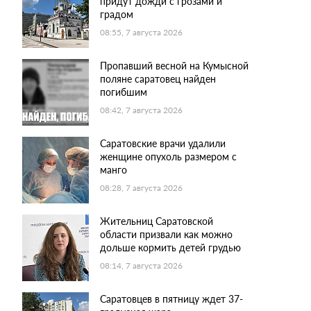
придут дожди с грозами и
градом
08:55, 7 августа 2026
Пропавший весной на Кумысной
поляне саратовец найден
погибшим
08:42, 7 августа 2026
Саратовские врачи удалили
женщине опухоль размером с
манго
08:28, 7 августа 2026
Жительниц Саратовской
области призвали как можно
дольше кормить детей грудью
08:14, 7 августа 2026
Саратовцев в пятницу ждет 37-