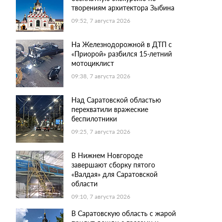
творениям архитектора Зыбина
09:52, 7 августа 2026
На Железнодорожной в ДТП с
«Приорой» разбился 15-летний
мотоциклист
09:38, 7 августа 2026
Над Саратовской областью
перехватили вражеские
беспилотники
09:25, 7 августа 2026
В Нижнем Новгороде
завершают сборку пятого
«Валдая» для Саратовской
области
09:10, 7 августа 2026
В Саратовскую область с жарой