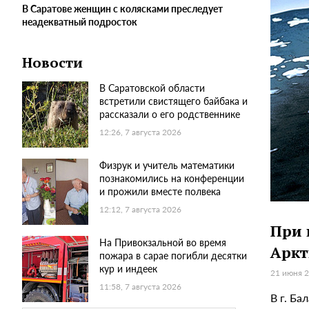
В Саратове женщин с колясками преследует
неадекватный подросток
Новости
В Саратовской области
встретили свистящего байбака и
рассказали о его родственнике
12:26, 7 августа 2026
Физрук и учитель математики
познакомились на конференции
и прожили вместе полвека
12:12, 7 августа 2026
При 
На Привокзальной во время
Аркт
пожара в сарае погибли десятки
кур и индеек
21 июня 2
11:58, 7 августа 2026
В г. Б