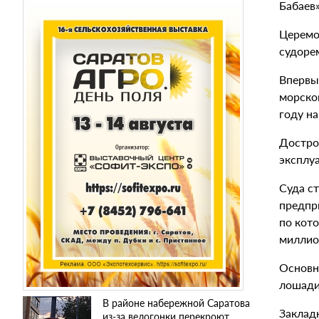
Бабаев»
Церемо
судоре
Впервы
морско
году на
Дострой
эксплу
Суда с
предпри
по кот
миллион
Основны
лошадин
В районе набережной Саратова
Закладк
из-за велогонки перекроют