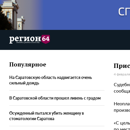
Популярное
Прис
4 февраля
На Саратовскую область надвигается очень
сильный дождь
Судебн
сообща
В Саратовской области прошел ливень с градом
Неопла
произв
Осужденный пытался убить женщину в
стоматологии Саратова
«С цел
по мес