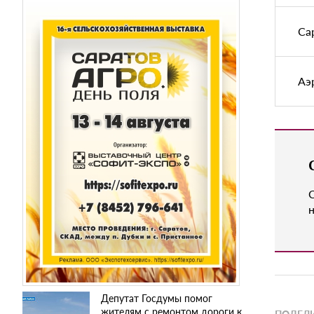
Са
Аэ
н
Депутат Госдумы помог
жителям с ремонтом дороги к