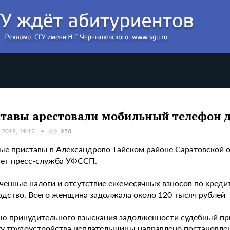
тавы арестовали мобильный телефон
 2019, 19:12
958
ые приставы в Александрово-Гайском районе Саратовской о
ет пресс-служба УФССП.
ченные налоги и отсутствие ежемесячных взносов по креди
одство. Всего женщина задолжала около 120 тысяч рублей
ью принудительного взыскания задолженности судебный при
ту трудоустройства неплательщицы направлено постановлен