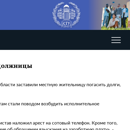
 должницы
бласти заставили местную жительницу погасить долги,
там стали поводом возбудить исполнительное
став наложил арест на сотовый телефон. Кроме того,
ие об обращении взыскания на заработную плату», -