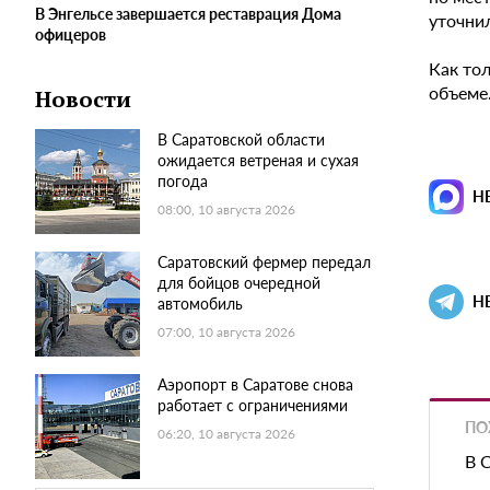
В Энгельсе завершается реставрация Дома
уточни
офицеров
Как то
объеме
Новости
В Саратовской области
ожидается ветреная и сухая
погода
Н
08:00, 10 августа 2026
Саратовский фермер передал
для бойцов очередной
Н
автомобиль
07:00, 10 августа 2026
Аэропорт в Саратове снова
работает с ограничениями
ПО
06:20, 10 августа 2026
В 