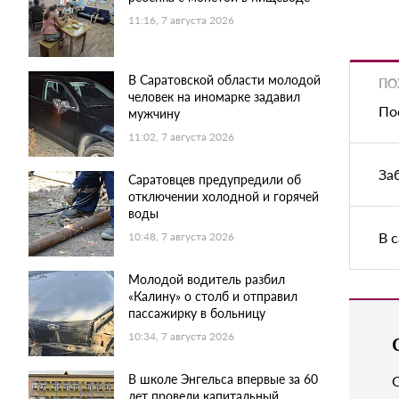
11:16, 7 августа 2026
В Саратовской области молодой
ПО
человек на иномарке задавил
По
мужчину
11:02, 7 августа 2026
За
Саратовцев предупредили об
отключении холодной и горячей
воды
В 
10:48, 7 августа 2026
Молодой водитель разбил
«Калину» о столб и отправил
пассажирку в больницу
10:34, 7 августа 2026
В школе Энгельса впервые за 60
лет провели капитальный