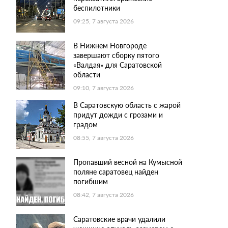
беспилотники
09:25, 7 августа 2026
В Нижнем Новгороде
завершают сборку пятого
«Валдая» для Саратовской
области
09:10, 7 августа 2026
В Саратовскую область с жарой
придут дожди с грозами и
градом
08:55, 7 августа 2026
Пропавший весной на Кумысной
поляне саратовец найден
погибшим
08:42, 7 августа 2026
Саратовские врачи удалили