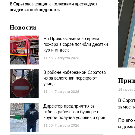
В Саратове женщин с колясками преследует
неадекватный подросток
Новости
На Привокзальной во время
пожара в сарае погибли десятки
кур и индеек
11:58, 7 августа 2026
В районе набережной Саратова
из-за велогонки перекроют
Прив
улицы
18 марта 
11:44, 7 августа 2026
В Сарат
Директор предприятия за
замест
гибель рабочего в бункере с
крупой получил условный срок
По его
11:30, 7 августа 2026
и домах