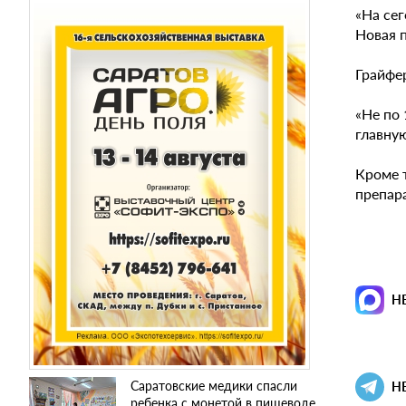
«На сег
Новая 
Грайфе
«Не по 
главную
Кроме 
препар
Н
Саратовские медики спасли
Н
ребенка с монетой в пищеводе