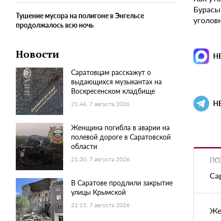
Бурасы
Тушение мусора на полигоне в Энгельсе
уголовн
продолжалось всю ночь
Новости
Н
Саратовцам расскажут о
выдающихся музыкантах на
Воскресенском кладбище
Н
21:46, 7 августа 2026
Женщина погибла в аварии на
полевой дороге в Саратовской
области
ПО
21:30, 7 августа 2026
Са
В Саратове продлили закрытие
улицы Крымской
21:15, 7 августа 2026
Же