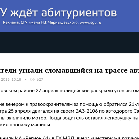
тели угнали сломавшийся на трассе а
 2016, 10:18
627
товском районе 27 апреля полицейские раскрыли угон авто
не вечером к правоохранителям за помощью обратился 21-ле
тра 25 апреля двигался на своем ВАЗ-2106 по автодороге Са
ы заклинило мотор. Тогда водитель оставил легковушку на 
жил пропажу машины.
очнили ИА «Регион 64» в ГУ МВД, вчера «шестерку» в разук