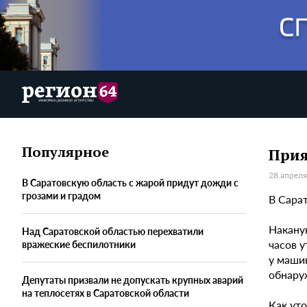
Популярное
Прия
28 апреля
В Саратовскую область с жарой придут дожди с
грозами и градом
В Сара
Накану
Над Саратовской областью перехватили
часов у
вражеские беспилотники
у машин
обнару
Депутаты призвали не допускать крупных аварий
на теплосетях в Саратовской области
Как ут