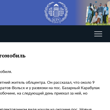
втомобиль
мобиля.
тний житель облцентра. Он рассказал, что около 9
ратов-Вольск и у развязки на пос. Базарный Карабулак
обочине, на следующий день приехал за ней, но
омплектованном виде нашли на окраине пос. Новые