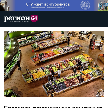
Продавец супермаркета похитил из